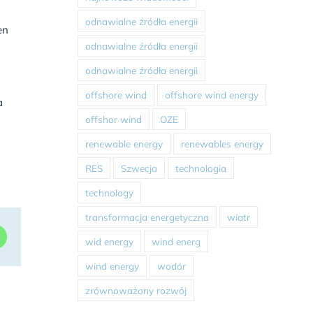
odnawialne źródła energii
en
odnawialne źródła energii
odnawialne źródła energii
offshore wind
offshore wind energy
a
offshor wind
OZE
renewable energy
renewables energy
RES
Szwecja
technologia
technology
transformacja energetyczna
wiatr
dIn
WhatsApp
wid energy
wind energ
wind energy
wodór
zrównoważony rozwój