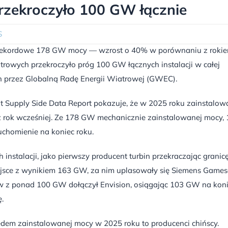
rzekroczyło 100 GW łącznie
S
u rekordowe 178 GW mocy — wzrost o 40% w porównaniu z roki
trowych przekroczyło próg 100 GW łącznych instalacji w całej
h przez Globalną Radę Energii Wiatrowej (GWEC).
Supply Side Data Report pokazuje, że w 2025 roku zainstalo
ż rok wcześniej. Ze 178 GW mechanicznie zainstalowanej mocy,
uchomienie na koniec roku.
instalacji, jako pierwszy producent turbin przekraczając granic
jsce z wynikiem 163 GW, za nim uplasowały się Siemens Game
 z ponad 100 GW dołączył Envision, osiągając 103 GW na kon
ę.
lędem zainstalowanej mocy w 2025 roku to producenci chińscy.