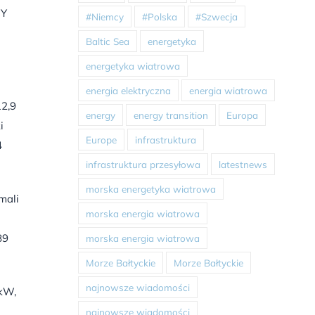
NY
#Niemcy
#Polska
#Szwecja
Baltic Sea
energetyka
energetyka wiatrowa
energia elektryczna
energia wiatrowa
12,9
energy
energy transition
Europa
i
Europe
infrastruktura
4
infrastruktura przesyłowa
latestnews
morska energetyka wiatrowa
mali
morska energia wiatrowa
89
morska energia wiatrowa
Morze Bałtyckie
Morze Bałtyckie
najnowsze wiadomości
 kW,
najnowsze wiadomości