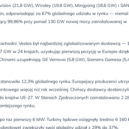
nvision (21,8 GW), Windey (19,8 GW), Mingyang (18,6 GW) i SA
rbin, odpowiadając za 67% globalnego udziału w rynku — niemal
szący 99,96% przy ponad 130 GW nowej mocy zainstalowanej w
achodni. Vestas był najbardziej zglobalizowanym dostawcą — 
,7 GW w 24 krajach, uzyskując pierwszą pozycję w Europie dzięk
 Chinami uzupełniają: GE Vernova (5,8 GW), Siemens Gamesa (5,
stanowiło 12,3% globalnego rynku. Europejscy producenci utrzy
ntowego więcej niż rok wcześniej. Chińscy dostawcy dostarczyli
o do krajów UE-27. W Stanach Zjednoczonych zainstalowano 2 2
tamtejszego rynku.
 po raz pierwszy 6 MW. Turbiny lądowe osiągnęły średnio 6 160
oobrotowe) zwiększyły swój globalny udział z 29% do 37%.