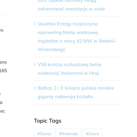
EEG i pakiet sieciowy mogą
zahamować inwestycje w wiatr
Qualitas Energy rozpoczyna
em
repowering farmy wiatrowej
Ingstetten o mocy 42 MW w Badenii-
Wirtembergii
wano
VSB kończy rozbudowę farmy
 165
wiatrowej Vockenrod w Hesji
Baltica 2 i 3: kolejne polskie morskie
ę
giganty nabierają kształtu
sa
iec
Topic Tags
#Dania
#finlandia
#Litwa