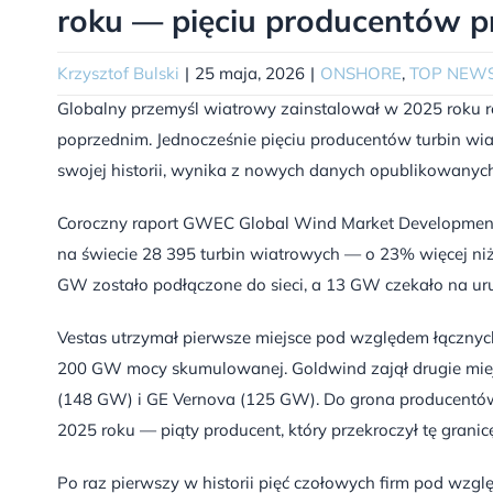
roku — pięciu producentów p
Krzysztof Bulski
|
25 maja, 2026
|
ONSHORE
,
TOP NEW
Globalny przemyśl wiatrowy zainstalował w 2025 rok
poprzednim. Jednocześnie pięciu producentów turbin wia
swojej historii, wynika z nowych danych opublikowanyc
Coroczny raport GWEC Global Wind Market Development 
na świecie 28 395 turbin wiatrowych — o 23% więcej ni
GW zostało podłączone do sieci, a 13 GW czekało na ur
Vestas utrzymał pierwsze miejsce pod względem łącznych 
200 GW mocy skumulowanej. Goldwind zajął drugie mie
(148 GW) i GE Vernova (125 GW). Do grona producentów
2025 roku — piąty producent, który przekroczył tę granic
Po raz pierwszy w historii pięć czołowych firm pod wzg