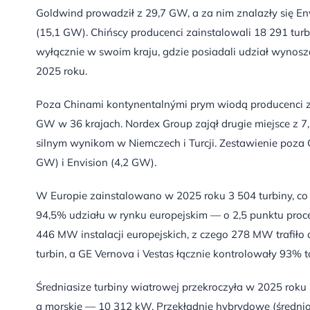
Goldwind prowadził z 29,7 GW, a za nim znalazły się E
(15,1 GW). Chińscy producenci zainstalowali 18 291 tu
wyłącznie w swoim kraju, gdzie posiadali udział wyno
2025 roku.
Poza Chinami kontynentalnými prym wiodą producenci z
GW w 36 krajach. Nordex Group zajął drugie miejsce z 7
silnym wynikom w Niemczech i Turcji. Zestawienie poza
GW) i Envision (4,2 GW).
W Europie zainstalowano w 2025 roku 3 504 turbiny, co 
94,5% udziału w rynku europejskim — o 2,5 punktu proce
446 MW instalacji europejskich, z czego 278 MW trafił
turbin, a GE Vernova i Vestas łącznie kontrolowały 93% 
Średniasize turbiny wiatrowej przekroczyła w 2025 roku
a morskie — 10 312 kW. Przekładnie hybrydowe (średni