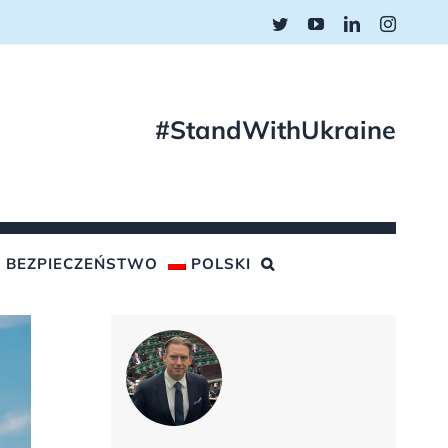
Twitter
YouTube
LinkedIn
Instagr
#StandWithUkraine
BEZPIECZEŃSTWO
POLSKI