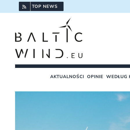
Przejdź
TOP NEWS
do
zawartości
AKTUALNOŚCI
OPINIE
WEDŁUG 
Pokaż
większy
obrazek