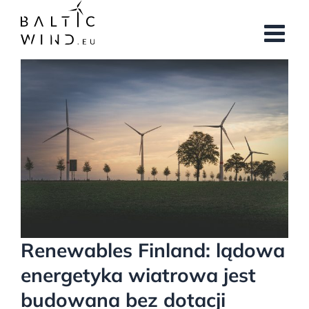
Przejdź
do
zawartości
Pokaż
większy
obrazek
Renewables Finland: lądowa
energetyka wiatrowa jest
budowana bez dotacji