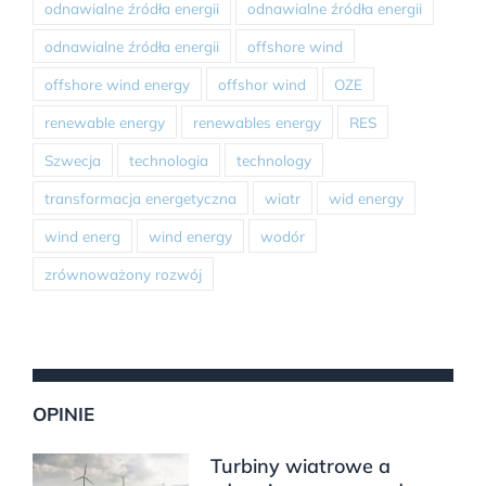
odnawialne źródła energii
odnawialne źródła energii
odnawialne źródła energii
offshore wind
offshore wind energy
offshor wind
OZE
renewable energy
renewables energy
RES
Szwecja
technologia
technology
transformacja energetyczna
wiatr
wid energy
wind energ
wind energy
wodór
zrównoważony rozwój
OPINIE
Turbiny wiatrowe a