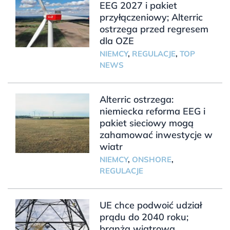
EEG 2027 i pakiet
przyłączeniowy; Alterric
ostrzega przed regresem
dla OZE
NIEMCY
,
REGULACJE
,
TOP
NEWS
Alterric ostrzega:
niemiecka reforma EEG i
pakiet sieciowy mogą
zahamować inwestycje w
wiatr
NIEMCY
,
ONSHORE
,
REGULACJE
UE chce podwoić udział
prądu do 2040 roku;
branża wiatrowa