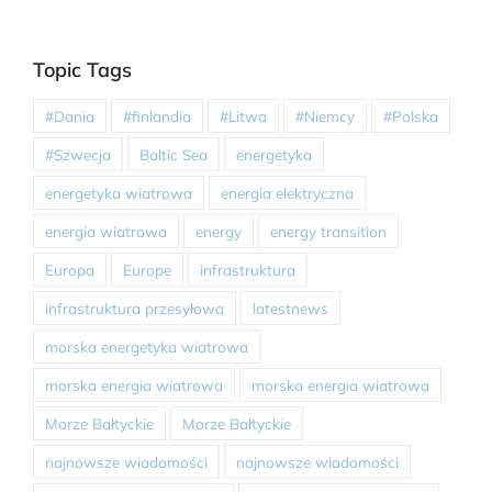
Topic Tags
#Dania
#finlandia
#Litwa
#Niemcy
#Polska
#Szwecja
Baltic Sea
energetyka
energetyka wiatrowa
energia elektryczna
energia wiatrowa
energy
energy transition
Europa
Europe
infrastruktura
infrastruktura przesyłowa
latestnews
morska energetyka wiatrowa
morska energia wiatrowa
morska energia wiatrowa
Morze Bałtyckie
Morze Bałtyckie
najnowsze wiadomości
najnowsze wiadomości