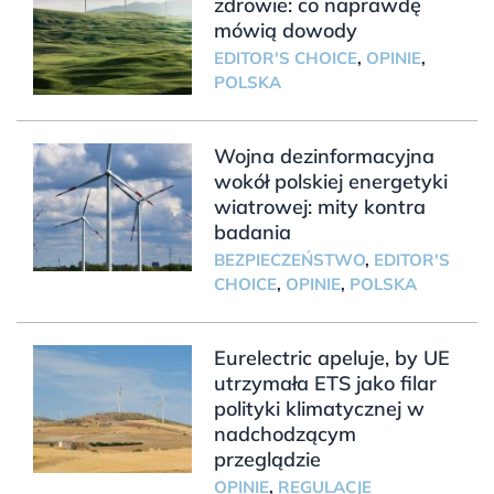
zdrowie: co naprawdę
mówią dowody
EDITOR'S CHOICE
,
OPINIE
,
POLSKA
Wojna dezinformacyjna
wokół polskiej energetyki
wiatrowej: mity kontra
badania
BEZPIECZEŃSTWO
,
EDITOR'S
CHOICE
,
OPINIE
,
POLSKA
Eurelectric apeluje, by UE
utrzymała ETS jako filar
polityki klimatycznej w
nadchodzącym
przeglądzie
OPINIE
,
REGULACJE