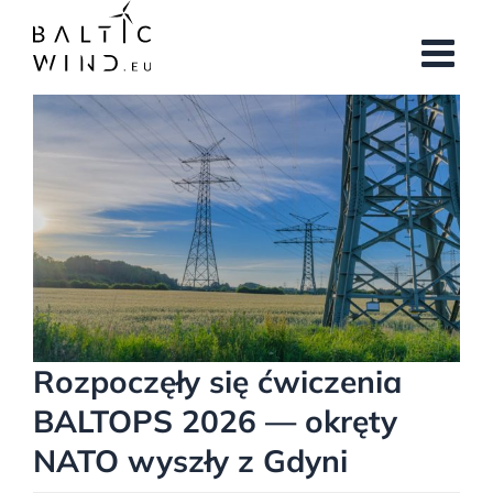
Przejdź
do
zawartości
Pokaż
większy
obrazek
Rozpoczęły się ćwiczenia
BALTOPS 2026 — okręty
NATO wyszły z Gdyni