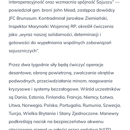
interoperacyjność oraz wzmacnia spójność Sojuszu” —
powiedział gen. broni John Mead, zastępca dowódcy
JFC Brunssum. Kontradmirał Jarosław Ziemiański,
Inspektor Marynarki Wojennej RP, określił ćwiczenia
jako „wyraz naszej solidarności, determinacji i
gotowości do wypełniania wspólnych zobowiązań
sojuszniczych”.
Przez dwa tygodnie siły będą ćwiczyć operacje
desantowe, obronę powietrzną, zwalczanie okrętów
podwodnych, przeciwdziałanie minom, reagowanie
kryzysowe i systemy bezzałogowe. Wśród uczestników
są Dania, Estonia, Finlandia, Francja, Niemcy, Łotwa,
Litwa, Norwegia, Polska, Portugalia, Rumunia, Szwecja,
Turcja, Wielka Brytania i Stany Zjednoczone. Manewry
podkreślają nacisk na bezpieczeństwo akwenu
otoczonego niemal w całości przez państwa NATO,