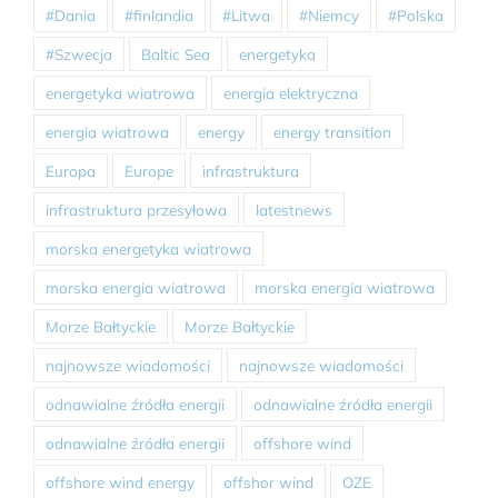
#Dania
#finlandia
#Litwa
#Niemcy
#Polska
#Szwecja
Baltic Sea
energetyka
energetyka wiatrowa
energia elektryczna
energia wiatrowa
energy
energy transition
Europa
Europe
infrastruktura
infrastruktura przesyłowa
latestnews
morska energetyka wiatrowa
morska energia wiatrowa
morska energia wiatrowa
Morze Bałtyckie
Morze Bałtyckie
najnowsze wiadomości
najnowsze wiadomości
odnawialne źródła energii
odnawialne źródła energii
odnawialne źródła energii
offshore wind
offshore wind energy
offshor wind
OZE