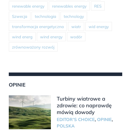
renewable energy
renewables energy
RES
Szwecja
technologia
technology
transformacja energetyczna
wiatr
wid energy
wind energ
wind energy
wodór
zrównoważony rozwój
OPINIE
Turbiny wiatrowe a
zdrowie: co naprawdę
mówią dowody
EDITOR'S CHOICE
,
OPINIE
,
POLSKA