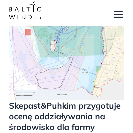
Przejdź
do
zawartości
Pokaż
większy
obrazek
Skepast&Puhkim przygotuje
ocenę oddziaływania na
środowisko dla farmy