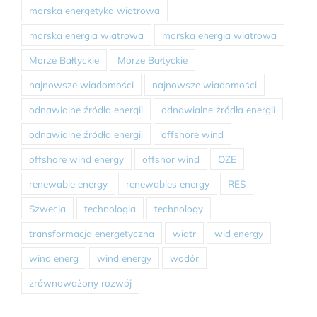
morska energetyka wiatrowa
morska energia wiatrowa
morska energia wiatrowa
Morze Bałtyckie
Morze Bałtyckie
najnowsze wiadomości
najnowsze wiadomości
odnawialne źródła energii
odnawialne źródła energii
odnawialne źródła energii
offshore wind
offshore wind energy
offshor wind
OZE
renewable energy
renewables energy
RES
Szwecja
technologia
technology
transformacja energetyczna
wiatr
wid energy
wind energ
wind energy
wodór
zrównoważony rozwój