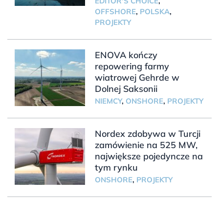
EDITOR'S CHOICE
,
OFFSHORE
,
POLSKA
,
PROJEKTY
ENOVA kończy
repowering farmy
wiatrowej Gehrde w
Dolnej Saksonii
NIEMCY
,
ONSHORE
,
PROJEKTY
Nordex zdobywa w Turcji
zamówienie na 525 MW,
największe pojedyncze na
tym rynku
ONSHORE
,
PROJEKTY