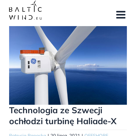
Przejdź
do
zawartości
Pokaż
większy
obrazek
Technologia ze Szwecji
ochłodzi turbinę Haliade-X
Patrycja Rapacka
|
20 lipca, 2021
|
OFFSHORE
,