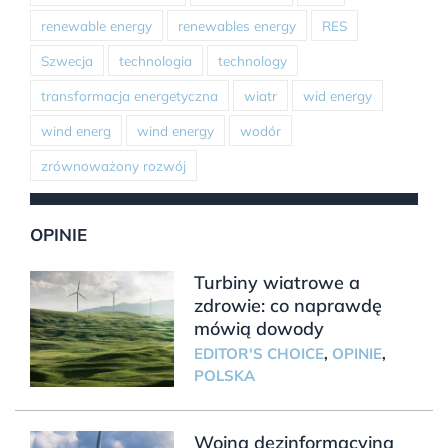
renewable energy
renewables energy
RES
Szwecja
technologia
technology
transformacja energetyczna
wiatr
wid energy
wind energ
wind energy
wodór
zrównoważony rozwój
OPINIE
Turbiny wiatrowe a
zdrowie: co naprawdę
mówią dowody
EDITOR'S CHOICE
,
OPINIE
,
POLSKA
Wojna dezinformacyjna