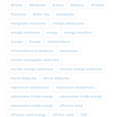
#Dania
#finlandia
#Litwa
#Niemcy
#Polska
#Szwecja
Baltic Sea
energetyka
energetyka wiatrowa
energia elektryczna
energia wiatrowa
energy
energy transition
Europa
Europe
infrastruktura
infrastruktura przesyłowa
latestnews
morska energetyka wiatrowa
morska energia wiatrowa
morska energia wiatrowa
Morze Bałtyckie
Morze Bałtyckie
najnowsze wiadomości
najnowsze wiadomości
odnawialne źródła energii
odnawialne źródła energii
odnawialne źródła energii
offshore wind
offshore wind energy
offshor wind
OZE