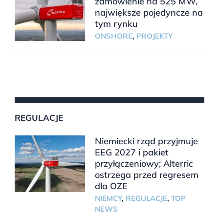
zamówienie na 525 MW,
największe pojedyncze na
tym rynku
ONSHORE
,
PROJEKTY
REGULACJE
Niemiecki rząd przyjmuje
EEG 2027 i pakiet
przyłączeniowy; Alterric
ostrzega przed regresem
dla OZE
NIEMCY
,
REGULACJE
,
TOP
NEWS