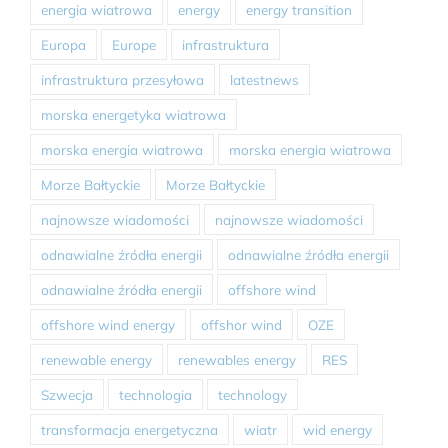
energia wiatrowa
energy
energy transition
Europa
Europe
infrastruktura
infrastruktura przesyłowa
latestnews
morska energetyka wiatrowa
morska energia wiatrowa
morska energia wiatrowa
Morze Bałtyckie
Morze Bałtyckie
najnowsze wiadomości
najnowsze wiadomości
odnawialne źródła energii
odnawialne źródła energii
odnawialne źródła energii
offshore wind
offshore wind energy
offshor wind
OZE
renewable energy
renewables energy
RES
Szwecja
technologia
technology
transformacja energetyczna
wiatr
wid energy