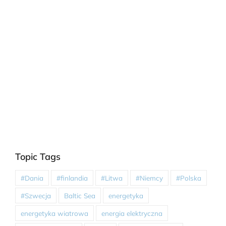
Topic Tags
#Dania
#finlandia
#Litwa
#Niemcy
#Polska
#Szwecja
Baltic Sea
energetyka
energetyka wiatrowa
energia elektryczna