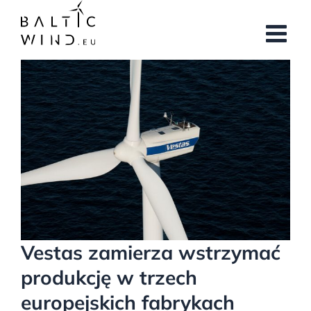
Przejdź
do
zawartości
Pokaż
większy
obrazek
Vestas zamierza wstrzymać
produkcję w trzech
europejskich fabrykach