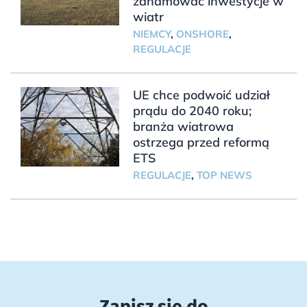
zahamować inwestycje w
wiatr
NIEMCY
,
ONSHORE
,
REGULACJE
UE chce podwoić udział
prądu do 2040 roku;
branża wiatrowa
ostrzega przed reformą
ETS
REGULACJE
,
TOP NEWS