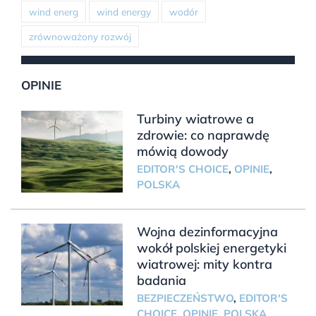
wind energ
wind energy
wodór
zrównoważony rozwój
OPINIE
Turbiny wiatrowe a
zdrowie: co naprawdę
mówią dowody
EDITOR'S CHOICE
,
OPINIE
,
POLSKA
Wojna dezinformacyjna
wokół polskiej energetyki
wiatrowej: mity kontra
badania
BEZPIECZEŃSTWO
,
EDITOR'S
CHOICE
,
OPINIE
,
POLSKA