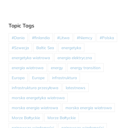
Topic Tags
#Dania
#finlandia
#Litwa
#Niemcy
#Polska
#Szwecja
Baltic Sea
energetyka
energetyka wiatrowa
energia elektryczna
energia wiatrowa
energy
energy transition
Europa
Europe
infrastruktura
infrastruktura przesyłowa
latestnews
morska energetyka wiatrowa
morska energia wiatrowa
morska energia wiatrowa
Morze Bałtyckie
Morze Bałtyckie
najnowsze wiadomości
najnowsze wiadomości