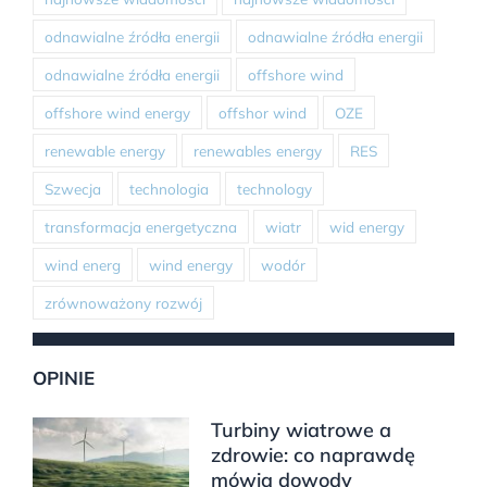
odnawialne źródła energii
odnawialne źródła energii
odnawialne źródła energii
offshore wind
offshore wind energy
offshor wind
OZE
renewable energy
renewables energy
RES
Szwecja
technologia
technology
transformacja energetyczna
wiatr
wid energy
wind energ
wind energy
wodór
zrównoważony rozwój
OPINIE
Turbiny wiatrowe a
zdrowie: co naprawdę
mówią dowody