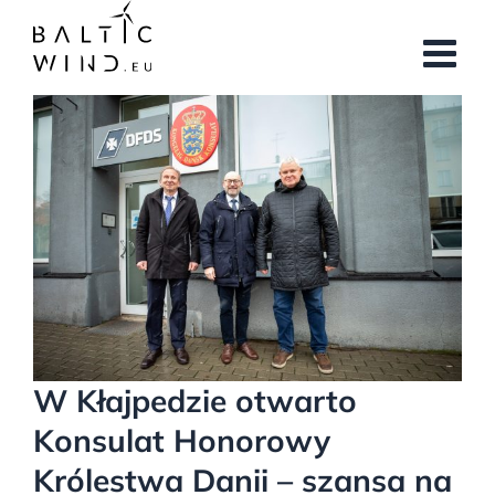
Przejdź
do
zawartości
Pokaż
większy
obrazek
W Kłajpedzie otwarto
Konsulat Honorowy
Królestwa Danii – szansa na