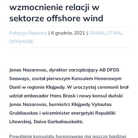
wzmocnienie relacji w
sektorze offshore wind
Patrycja Rapacka
|
6 grudnia, 2021
|
DANIA
,
LITWA
,
OFFSHORE
Jonas Nazarovas, dyrektor zarządzający AB DFDS
Seaways, został pierwszym Konsulem Honorowym
Danii w regionie Kłajpedy. W uroczystej ceremonii brał
udział ambasador Hans Brask i nowy konsul duński
Jonas Nazarovas, burmistrz Kłajpedy Vytautas
Grubliauskas i wiceminister energetyki Republiki
Litewskiej, Daiva Garbaliauskaitė.
Powstanie konsulatu honorowego ma jeszcze bardziej