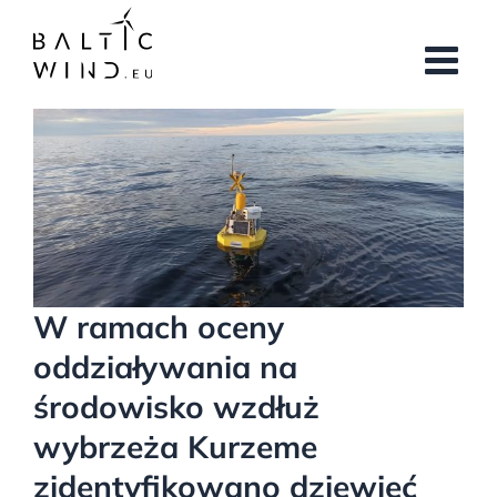
Przejdź
do
zawartości
Pokaż
większy
obrazek
W ramach oceny
oddziaływania na
środowisko wzdłuż
wybrzeża Kurzeme
zidentyfikowano dziewięć