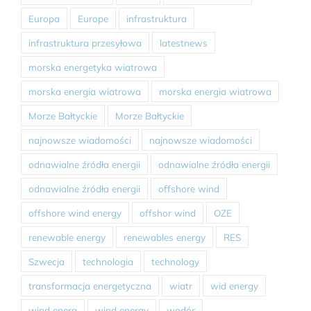
Europa
Europe
infrastruktura
infrastruktura przesyłowa
latestnews
morska energetyka wiatrowa
morska energia wiatrowa
morska energia wiatrowa
Morze Bałtyckie
Morze Bałtyckie
najnowsze wiadomości
najnowsze wiadomości
odnawialne źródła energii
odnawialne źródła energii
odnawialne źródła energii
offshore wind
offshore wind energy
offshor wind
OZE
renewable energy
renewables energy
RES
Szwecja
technologia
technology
transformacja energetyczna
wiatr
wid energy
wind energ
wind energy
wodór