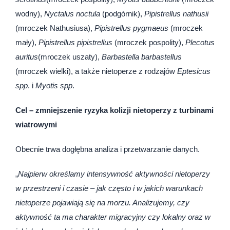
wodny),
Nyctalus noctula
(podgórnik),
Pipistrellus nathusii
(mroczek Nathusiusa),
Pipistrellus pygmaeus
(mroczek
mały),
Pipistrellus pipistrellus
(mroczek pospolity),
Plecotus
auritus
(mroczek uszaty),
Barbastella barbastellus
(mroczek wielki), a także nietoperze z rodzajów
Eptesicus
spp
. i
Myotis spp
.
Cel – zmniejszenie ryzyka kolizji nietoperzy z turbinami
wiatrowymi
Obecnie trwa dogłębna analiza i przetwarzanie danych.
„
Najpierw określamy intensywność aktywności nietoperzy
w przestrzeni i czasie – jak często i w jakich warunkach
nietoperze pojawiają się na morzu. Analizujemy, czy
aktywność ta ma charakter migracyjny czy lokalny oraz w