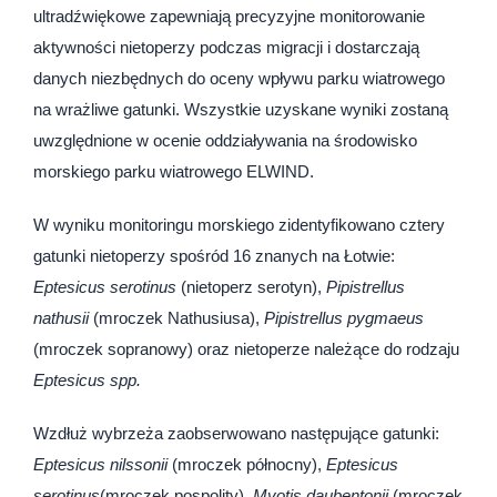
ultradźwiękowe zapewniają precyzyjne monitorowanie
aktywności nietoperzy podczas migracji i dostarczają
danych niezbędnych do oceny wpływu parku wiatrowego
na wrażliwe gatunki. Wszystkie uzyskane wyniki zostaną
uwzględnione w ocenie oddziaływania na środowisko
morskiego parku wiatrowego ELWIND.
W wyniku monitoringu morskiego zidentyfikowano cztery
gatunki nietoperzy spośród 16 znanych na Łotwie:
Eptesicus serotinus
(nietoperz serotyn),
Pipistrellus
nathusii
(mroczek Nathusiusa),
Pipistrellus pygmaeus
(mroczek sopranowy) oraz nietoperze należące do rodzaju
Eptesicus spp.
Wzdłuż wybrzeża zaobserwowano następujące gatunki:
Eptesicus nilssonii
(mroczek północny),
Eptesicus
serotinus
(mroczek pospolity),
Myotis daubentonii
(mroczek