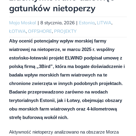
gatunków nietoperzy
Maja Moskal
|
8 stycznia, 2026
|
Estonia
,
LITWA
,
ŁOTWA
,
OFFSHORE
,
PROJEKTY
Aby ocenić potencjalny wpływ morskiej farmy
wiatrowej na nietoperze, w marcu 2025 r. wspólny
estońsko-łotewski projekt ELWIND podpisał umowę z
polską firmą „3Bird”, która ma bogate doświadczenie i
badała wpływ morskich farm wiatrowych na te
chronione zwierzęta w innych podobnych projektach.
Badanie przeprowadzono zarówno na wodach
terytorialnych Estonii, jak i Łotwy, obejmując obszary
obu morskich farm wiatrowych oraz 4-kilometrową
strefę buforową wokół nich.
Aktywność nietoperzy analizowano na obszarze Morza