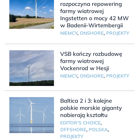
rozpoczyna repowering
farmy wiatrowej
Ingstetten o mocy 42 MW
w Badenii-Wirtembergii
NIEMCY
,
ONSHORE
,
PROJEKTY
VSB kończy rozbudowę
farmy wiatrowej
Vockenrod w Hesji
NIEMCY
,
ONSHORE
,
PROJEKTY
Baltica 2 i 3: kolejne
polskie morskie giganty
nabierają kształtu
EDITOR'S CHOICE
,
OFFSHORE
,
POLSKA
,
PROJEKTY