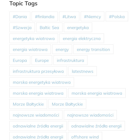
Topic Tags
#Dania
#finlandia
#Litwa
#Niemcy
#Polska
#Szwecja
Baltic Sea
energetyka
energetyka wiatrowa
energia elektryczna
energia wiatrowa
energy
energy transition
Europa
Europe
infrastruktura
infrastruktura przesyłowa
latestnews
morska energetyka wiatrowa
morska energia wiatrowa
morska energia wiatrowa
Morze Bałtyckie
Morze Bałtyckie
najnowsze wiadomości
najnowsze wiadomości
odnawialne źródła energii
odnawialne źródła energii
odnawialne źródła energii
offshore wind