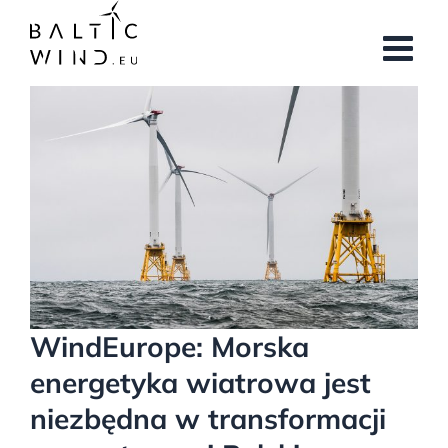
Przejdź
do
zawartości
Pokaż
większy
obrazek
WindEurope: Morska
energetyka wiatrowa jest
niezbędna w transformacji