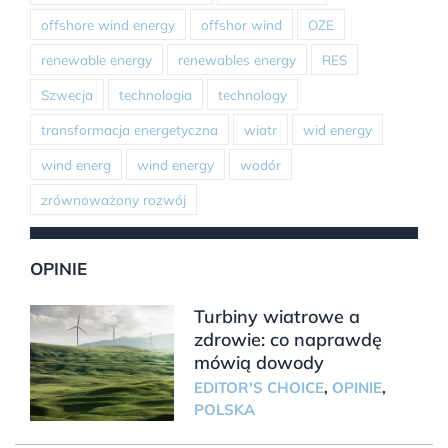
offshore wind energy
offshor wind
OZE
renewable energy
renewables energy
RES
Szwecja
technologia
technology
transformacja energetyczna
wiatr
wid energy
wind energ
wind energy
wodór
zrównoważony rozwój
OPINIE
Turbiny wiatrowe a
zdrowie: co naprawdę
mówią dowody
EDITOR'S CHOICE
,
OPINIE
,
POLSKA