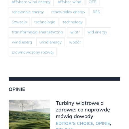
offshore wind energy
offshor wind
OZE
renewable energy
renewables energy
RES
Szwecja
technologia
technology
transformacja energetyczna
wiatr
wid energy
wind energ
wind energy
wodór
zrównoważony rozwój
OPINIE
Turbiny wiatrowe a
zdrowie: co naprawdę
mówią dowody
EDITOR'S CHOICE
,
OPINIE
,