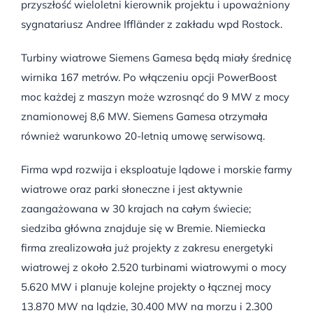
przyszłość wieloletni kierownik projektu i upoważniony
sygnatariusz Andree Iffländer z zakładu wpd Rostock.
Turbiny wiatrowe Siemens Gamesa będą miały średnicę
wirnika 167 metrów. Po włączeniu opcji PowerBoost
moc każdej z maszyn może wzrosnąć do 9 MW z mocy
znamionowej 8,6 MW. Siemens Gamesa otrzymała
również warunkowo 20-letnią umowę serwisową.
Firma wpd rozwija i eksploatuje lądowe i morskie farmy
wiatrowe oraz parki słoneczne i jest aktywnie
zaangażowana w 30 krajach na całym świecie;
siedziba główna znajduje się w Bremie. Niemiecka
firma zrealizowała już projekty z zakresu energetyki
wiatrowej z około 2.520 turbinami wiatrowymi o mocy
5.620 MW i planuje kolejne projekty o łącznej mocy
13.870 MW na lądzie, 30.400 MW na morzu i 2.300