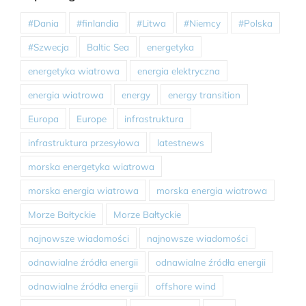
#Dania
#finlandia
#Litwa
#Niemcy
#Polska
#Szwecja
Baltic Sea
energetyka
energetyka wiatrowa
energia elektryczna
energia wiatrowa
energy
energy transition
Europa
Europe
infrastruktura
infrastruktura przesyłowa
latestnews
morska energetyka wiatrowa
morska energia wiatrowa
morska energia wiatrowa
Morze Bałtyckie
Morze Bałtyckie
najnowsze wiadomości
najnowsze wiadomości
odnawialne źródła energii
odnawialne źródła energii
odnawialne źródła energii
offshore wind