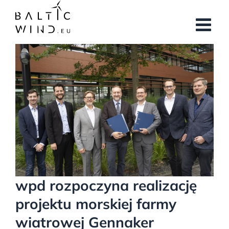
Przejdź
do
zawartości
Pokaż
większy
obrazek
wpd rozpoczyna realizację
projektu morskiej farmy
wiatrowej Gennaker