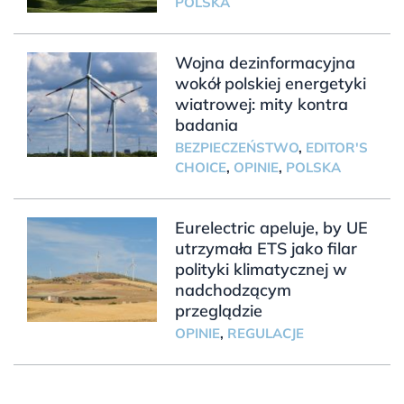
POLSKA
Wojna dezinformacyjna
wokół polskiej energetyki
wiatrowej: mity kontra
badania
BEZPIECZEŃSTWO
,
EDITOR'S
CHOICE
,
OPINIE
,
POLSKA
Eurelectric apeluje, by UE
utrzymała ETS jako filar
polityki klimatycznej w
nadchodzącym
przeglądzie
OPINIE
,
REGULACJE