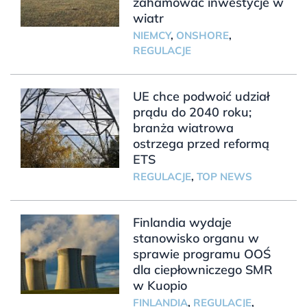
zahamować inwestycje w
wiatr
NIEMCY
,
ONSHORE
,
REGULACJE
UE chce podwoić udział
prądu do 2040 roku;
branża wiatrowa
ostrzega przed reformą
ETS
REGULACJE
,
TOP NEWS
Finlandia wydaje
stanowisko organu w
sprawie programu OOŚ
dla ciepłowniczego SMR
w Kuopio
FINLANDIA
,
REGULACJE
,