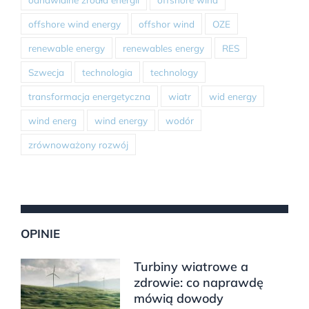
offshore wind energy
offshor wind
OZE
renewable energy
renewables energy
RES
Szwecja
technologia
technology
transformacja energetyczna
wiatr
wid energy
wind energ
wind energy
wodór
zrównoważony rozwój
OPINIE
Turbiny wiatrowe a
zdrowie: co naprawdę
mówią dowody