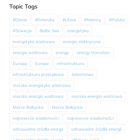
Topic Tags
#Dania
#finlandia
#Litwa
#Niemcy
#Polska
#Szwecja
Baltic Sea
energetyka
energetyka wiatrowa
energia elektryczna
energia wiatrowa
energy
energy transition
Europa
Europe
infrastruktura
infrastruktura przesyłowa
latestnews
morska energetyka wiatrowa
morska energia wiatrowa
morska energia wiatrowa
Morze Bałtyckie
Morze Bałtyckie
najnowsze wiadomości
najnowsze wiadomości
odnawialne źródła energii
odnawialne źródła energii
odnawialne źródła energii
offshore wind