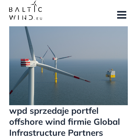
Przejdź
do
zawartości
Pokaż
większy
obrazek
wpd sprzedaje portfel
offshore wind firmie Global
Infrastructure Partners