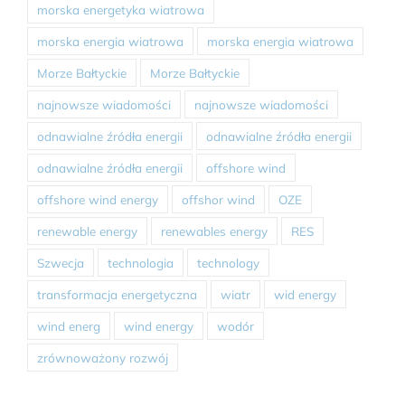
morska energetyka wiatrowa
morska energia wiatrowa
morska energia wiatrowa
Morze Bałtyckie
Morze Bałtyckie
najnowsze wiadomości
najnowsze wiadomości
odnawialne źródła energii
odnawialne źródła energii
odnawialne źródła energii
offshore wind
offshore wind energy
offshor wind
OZE
renewable energy
renewables energy
RES
Szwecja
technologia
technology
transformacja energetyczna
wiatr
wid energy
wind energ
wind energy
wodór
zrównoważony rozwój