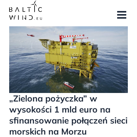
Przejdź
do
zawartości
Pokaż
większy
obrazek
„Zielona pożyczka” w
wysokości 1 mld euro na
sfinansowanie połączeń sieci
morskich na Morzu