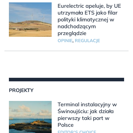
Eurelectric apeluje, by UE
utrzymała ETS jako filar
polityki klimatycznej w
nadchodzącym
przeglądzie
OPINIE
,
REGULACJE
PROJEKTY
Terminal instalacyjny w
Świnoujściu: jak działa
pierwszy taki port w
Polsce
EDITOR'S CHOICE
,