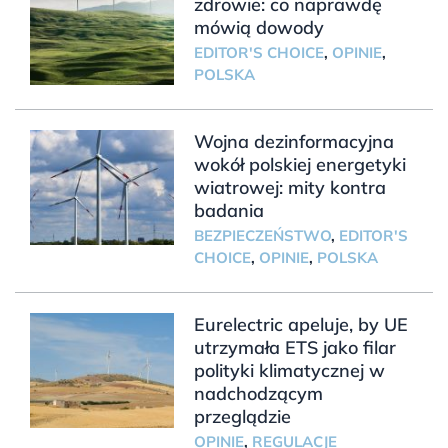
zdrowie: co naprawdę
mówią dowody
EDITOR'S CHOICE
,
OPINIE
,
POLSKA
Wojna dezinformacyjna
wokół polskiej energetyki
wiatrowej: mity kontra
badania
BEZPIECZEŃSTWO
,
EDITOR'S
CHOICE
,
OPINIE
,
POLSKA
Eurelectric apeluje, by UE
utrzymała ETS jako filar
polityki klimatycznej w
nadchodzącym
przeglądzie
OPINIE
,
REGULACJE