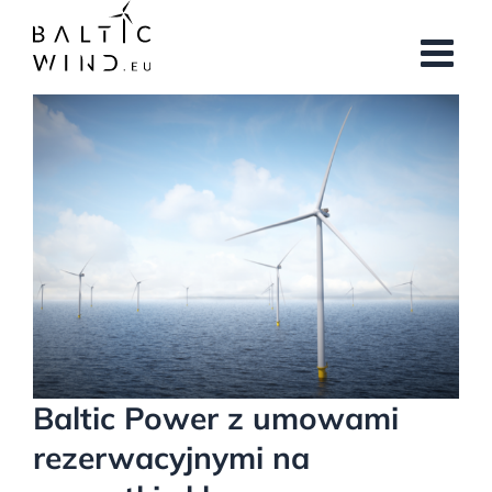
Przejdź
do
zawartości
Pokaż
większy
obrazek
Baltic Power z umowami
rezerwacyjnymi na