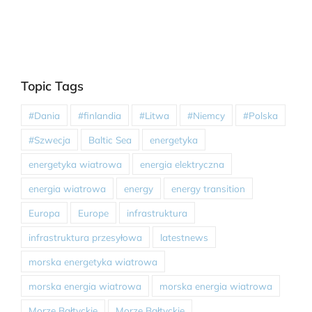
Topic Tags
#Dania
#finlandia
#Litwa
#Niemcy
#Polska
#Szwecja
Baltic Sea
energetyka
energetyka wiatrowa
energia elektryczna
energia wiatrowa
energy
energy transition
Europa
Europe
infrastruktura
infrastruktura przesyłowa
latestnews
morska energetyka wiatrowa
morska energia wiatrowa
morska energia wiatrowa
Morze Bałtyckie
Morze Bałtyckie