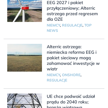
EEG 2027 i pakiet
przyłączeniowy; Alterric
ostrzega przed regresem
dla OZE
NIEMCY
,
REGULACJE
,
TOP
NEWS
Alterric ostrzega:
niemiecka reforma EEG i
pakiet sieciowy mogą
zahamować inwestycje w
wiatr
NIEMCY
,
ONSHORE
,
REGULACJE
UE chce podwoić udział
prądu do 2040 roku;
branża wiatrowa