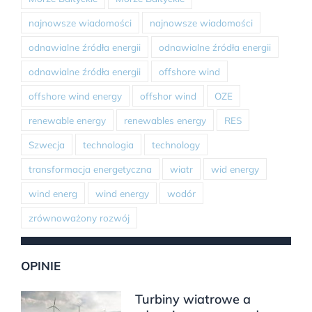
najnowsze wiadomości
najnowsze wiadomości
odnawialne źródła energii
odnawialne źródła energii
odnawialne źródła energii
offshore wind
offshore wind energy
offshor wind
OZE
renewable energy
renewables energy
RES
Szwecja
technologia
technology
transformacja energetyczna
wiatr
wid energy
wind energ
wind energy
wodór
zrównoważony rozwój
OPINIE
Turbiny wiatrowe a