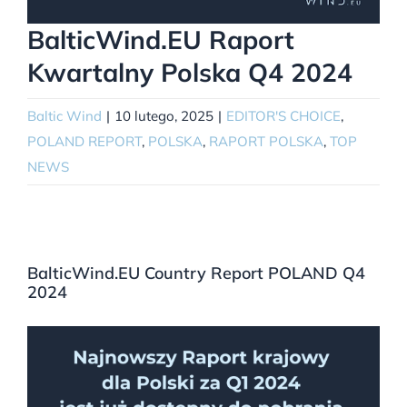
BalticWind.EU Raport
Kwartalny Polska Q4 2024
Baltic Wind
|
10 lutego, 2025
|
EDITOR'S CHOICE
,
POLAND REPORT
,
POLSKA
,
RAPORT POLSKA
,
TOP
NEWS
BalticWind.EU Country Report POLAND Q4
2024