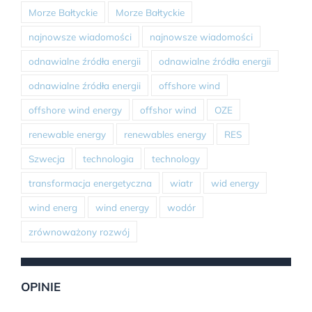
Morze Bałtyckie
Morze Bałtyckie
najnowsze wiadomości
najnowsze wiadomości
odnawialne źródła energii
odnawialne źródła energii
odnawialne źródła energii
offshore wind
offshore wind energy
offshor wind
OZE
renewable energy
renewables energy
RES
Szwecja
technologia
technology
transformacja energetyczna
wiatr
wid energy
wind energ
wind energy
wodór
zrównoważony rozwój
OPINIE