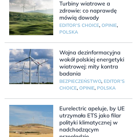
Turbiny wiatrowe a
zdrowie: co naprawdę
mówią dowody
EDITOR'S CHOICE
,
OPINIE
,
POLSKA
Wojna dezinformacyjna
wokół polskiej energetyki
wiatrowej: mity kontra
badania
BEZPIECZEŃSTWO
,
EDITOR'S
CHOICE
,
OPINIE
,
POLSKA
Eurelectric apeluje, by UE
utrzymała ETS jako filar
polityki klimatycznej w
nadchodzącym
przeglądzie