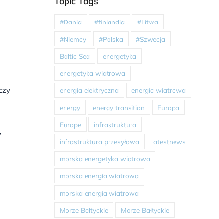
Topic Tags
#Dania
#finlandia
#Litwa
#Niemcy
#Polska
#Szwecja
Baltic Sea
energetyka
energetyka wiatrowa
czy
energia elektryczna
energia wiatrowa
energy
energy transition
Europa
Europe
infrastruktura
,
infrastruktura przesyłowa
latestnews
morska energetyka wiatrowa
morska energia wiatrowa
morska energia wiatrowa
Morze Bałtyckie
Morze Bałtyckie