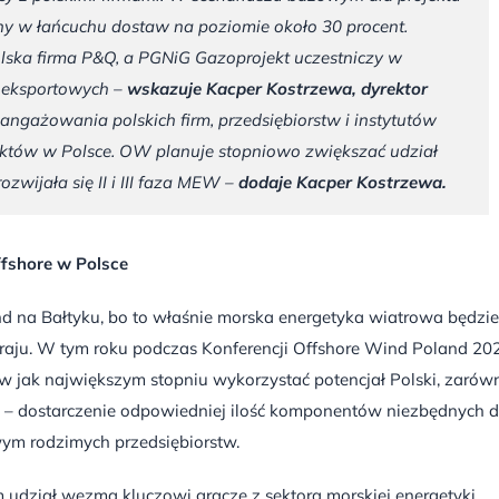
y w łańcuchu dostaw na poziomie około 30 procent.
olska firma P&Q, a PGNiG Gazoprojekt uczestniczy w
i eksportowych
–
wskazuje Kacper Kostrzewa, dyrektor
angażowania polskich firm, przedsiębiorstw i instytutów
ektów w Polsce. OW planuje stopniowo zwiększać udział
ozwijała się II i III faza MEW
–
dodaje Kacper Kostrzewa.
fshore w Polsce
nd na Bałtyku, bo to właśnie morska energetyka wiatrowa będzie
aju. W tym roku podczas Konferencji Offshore Wind Poland 20
 jak największym stopniu wykorzystać potencjał Polski, zaró
wej – dostarczenie odpowiedniej ilość komponentów niezbędnych 
wym rodzimych przedsiębiorstw.
 udział wezmą kluczowi gracze z sektora morskiej energetyki