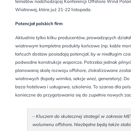
tematów nadchodzącej Konferencji Offshore Wind Polan
Wiatrowej, która już 21-22 listopada.
Potencjał polskich firm
Aktualnie tylko kilku producentów, prowadzących dział
wiatrowym kompletne produkty końcowe (np. kable morski
łańcuch dostaw posiadają potencjał, by w niedługim cza
podwodne konstrukcje wsporcze. Potrzeba jednak pilnyc
planowaną skalę rozwoju offshore, zlokalizowane zosta
wiatrowych (łopaty wirnika, sekcje wież, generatory). D
baza hotelowa i usługowa, szkolenia. To szansa dla pols
konieczne do przygotowania się do zupełnie nowych za
– Kluczem do skutecznej strategii w zakresie M
wolumenu offshore. Niezbędne będą także stabi