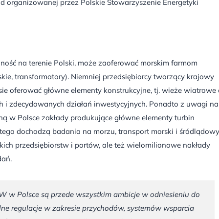
d organizowanej przez Polskie Stowarzyszenie Energetyki
alność na terenie Polski, może zaoferować morskim farmom
e, transformatory). Niemniej przedsiębiorcy tworzący krajowy
sie oferować główne elementy konstrukcyjne, tj. wieże wiatrowe 
h i zdecydowanych działań inwestycyjnych. Ponadto z uwagi na
ną w Polsce zakłady produkujące główne elementy turbin
o tego dochodzą badania na morzu, transport morski i śródlądowy
kich przedsiębiorstw i portów, ale też wielomilionowe nakłady
dań.
EW w Polsce są przede wszystkim ambicje w odniesieniu do
lne regulacje w zakresie przychodów, systemów wsparcia