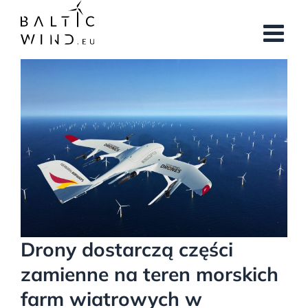
Przejdź
do
zawartości
Pokaż
większy
obrazek
Drony dostarczą części
zamienne na teren morskich
farm wiatrowych w