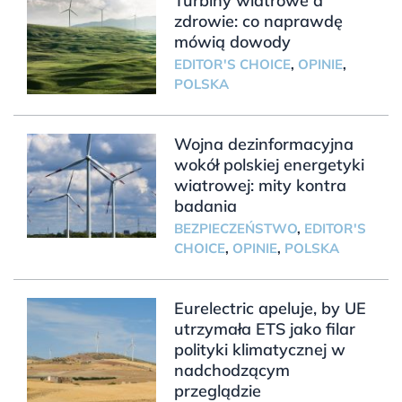
Turbiny wiatrowe a
zdrowie: co naprawdę
mówią dowody
EDITOR'S CHOICE
,
OPINIE
,
POLSKA
Wojna dezinformacyjna
wokół polskiej energetyki
wiatrowej: mity kontra
badania
BEZPIECZEŃSTWO
,
EDITOR'S
CHOICE
,
OPINIE
,
POLSKA
Eurelectric apeluje, by UE
utrzymała ETS jako filar
polityki klimatycznej w
nadchodzącym
przeglądzie