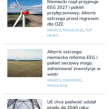
Niemiecki rząd przyjmuje
EEG 2027 i pakiet
przyłączeniowy; Alterric
ostrzega przed regresem
dla OZE
NIEMCY
,
REGULACJE
,
TOP
NEWS
Alterric ostrzega:
niemiecka reforma EEG i
pakiet sieciowy mogą
zahamować inwestycje w
wiatr
NIEMCY
,
ONSHORE
,
REGULACJE
UE chce podwoić udział
prądu do 2040 roku;