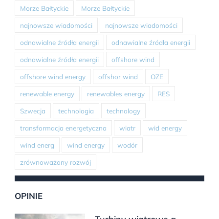
Morze Bałtyckie
Morze Bałtyckie
najnowsze wiadomości
najnowsze wiadomości
odnawialne źródła energii
odnawialne źródła energii
odnawialne źródła energii
offshore wind
offshore wind energy
offshor wind
OZE
renewable energy
renewables energy
RES
Szwecja
technologia
technology
transformacja energetyczna
wiatr
wid energy
wind energ
wind energy
wodór
zrównoważony rozwój
OPINIE