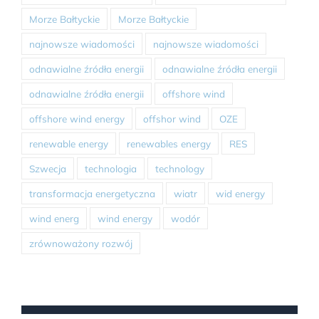
Morze Bałtyckie
Morze Bałtyckie
najnowsze wiadomości
najnowsze wiadomości
odnawialne źródła energii
odnawialne źródła energii
odnawialne źródła energii
offshore wind
offshore wind energy
offshor wind
OZE
renewable energy
renewables energy
RES
Szwecja
technologia
technology
transformacja energetyczna
wiatr
wid energy
wind energ
wind energy
wodór
zrównoważony rozwój