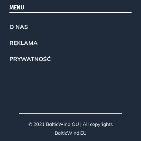
MENU
O NAS
REKLAMA
PRYWATNOŚĆ
© 2021 BalticWind OU | All copyrights
BalticWind.EU