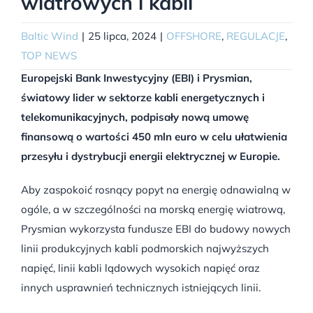
wiatrowych i kabli
Baltic Wind
|
25 lipca, 2024
|
OFFSHORE
,
REGULACJE
,
TOP NEWS
Europejski Bank Inwestycyjny (EBI) i Prysmian,
światowy lider w sektorze kabli energetycznych i
telekomunikacyjnych, podpisały nową umowę
finansową o wartości 450 mln euro w celu ułatwienia
przesyłu i dystrybucji energii elektrycznej w Europie.
Aby zaspokoić rosnący popyt na energię odnawialną w
ogóle, a w szczególności na morską energię wiatrową,
Prysmian wykorzysta fundusze EBI do budowy nowych
linii produkcyjnych kabli podmorskich najwyższych
napięć, linii kabli lądowych wysokich napięć oraz
innych usprawnień technicznych istniejących linii.