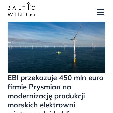
Przejdź
do
zawartości
Pokaż
większy
obrazek
EBI przekazuje 450 mln euro
firmie Prysmian na
modernizację produkcji
morskich elektrowni