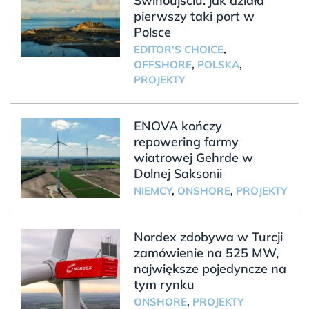
Świnoujściu: jak działa
pierwszy taki port w
Polsce
EDITOR'S CHOICE
,
OFFSHORE
,
POLSKA
,
PROJEKTY
ENOVA kończy
repowering farmy
wiatrowej Gehrde w
Dolnej Saksonii
NIEMCY
,
ONSHORE
,
PROJEKTY
Nordex zdobywa w Turcji
zamówienie na 525 MW,
największe pojedyncze na
tym rynku
ONSHORE
,
PROJEKTY