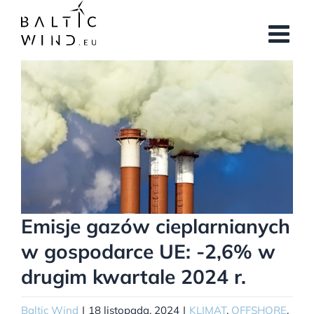
Przejdź
do
zawartości
Pokaż
większy
obrazek
Emisje gazów cieplarnianych
w gospodarce UE: -2,6% w
drugim kwartale 2024 r.
Baltic Wind
|
18 listopada, 2024
|
KLIMAT
,
OFFSHORE
,