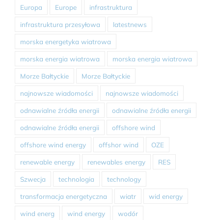
Europa
Europe
infrastruktura
infrastruktura przesyłowa
latestnews
morska energetyka wiatrowa
morska energia wiatrowa
morska energia wiatrowa
Morze Bałtyckie
Morze Bałtyckie
najnowsze wiadomości
najnowsze wiadomości
odnawialne źródła energii
odnawialne źródła energii
odnawialne źródła energii
offshore wind
offshore wind energy
offshor wind
OZE
renewable energy
renewables energy
RES
Szwecja
technologia
technology
transformacja energetyczna
wiatr
wid energy
wind energ
wind energy
wodór