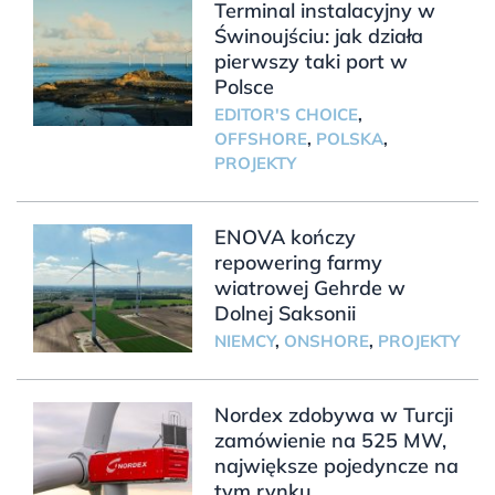
Terminal instalacyjny w
Świnoujściu: jak działa
pierwszy taki port w
Polsce
EDITOR'S CHOICE
,
OFFSHORE
,
POLSKA
,
PROJEKTY
ENOVA kończy
repowering farmy
wiatrowej Gehrde w
Dolnej Saksonii
NIEMCY
,
ONSHORE
,
PROJEKTY
Nordex zdobywa w Turcji
zamówienie na 525 MW,
największe pojedyncze na
tym rynku