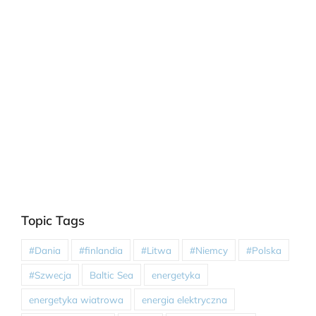
Topic Tags
#Dania
#finlandia
#Litwa
#Niemcy
#Polska
#Szwecja
Baltic Sea
energetyka
energetyka wiatrowa
energia elektryczna