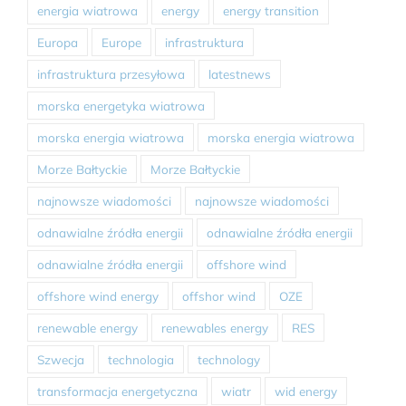
energia wiatrowa
energy
energy transition
Europa
Europe
infrastruktura
infrastruktura przesyłowa
latestnews
morska energetyka wiatrowa
morska energia wiatrowa
morska energia wiatrowa
Morze Bałtyckie
Morze Bałtyckie
najnowsze wiadomości
najnowsze wiadomości
odnawialne źródła energii
odnawialne źródła energii
odnawialne źródła energii
offshore wind
offshore wind energy
offshor wind
OZE
renewable energy
renewables energy
RES
Szwecja
technologia
technology
transformacja energetyczna
wiatr
wid energy