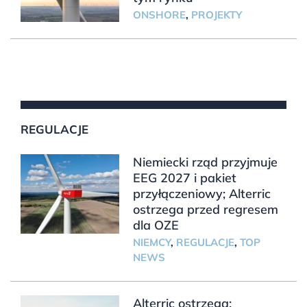
ONSHORE
,
PROJEKTY
REGULACJE
Niemiecki rząd przyjmuje
EEG 2027 i pakiet
przyłączeniowy; Alterric
ostrzega przed regresem
dla OZE
NIEMCY
,
REGULACJE
,
TOP
NEWS
Alterric ostrzega: