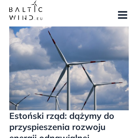
Przejdź
do
zawartości
Pokaż
większy
obrazek
Estoński rząd: dążymy do
przyspieszenia rozwoju
energii odnawialnej