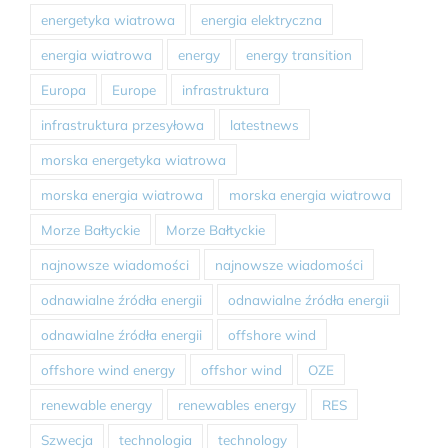
energetyka wiatrowa
energia elektryczna
energia wiatrowa
energy
energy transition
Europa
Europe
infrastruktura
infrastruktura przesyłowa
latestnews
morska energetyka wiatrowa
morska energia wiatrowa
morska energia wiatrowa
Morze Bałtyckie
Morze Bałtyckie
najnowsze wiadomości
najnowsze wiadomości
odnawialne źródła energii
odnawialne źródła energii
odnawialne źródła energii
offshore wind
offshore wind energy
offshor wind
OZE
renewable energy
renewables energy
RES
Szwecja
technologia
technology