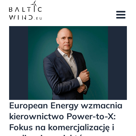
Przejdź
do
zawartości
Pokaż
większy
obrazek
European Energy wzmacnia
kierownictwo Power-to-X:
Fokus na komercjalizację i