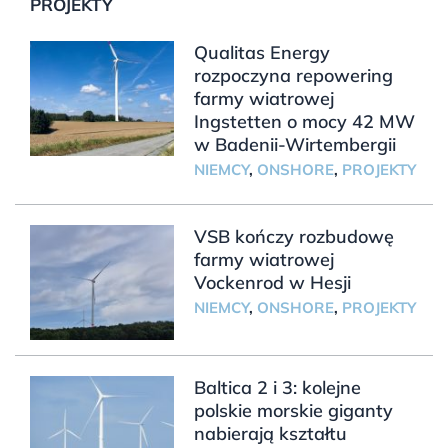
PROJEKTY
Qualitas Energy
rozpoczyna repowering
farmy wiatrowej
Ingstetten o mocy 42 MW
w Badenii-Wirtembergii
NIEMCY
,
ONSHORE
,
PROJEKTY
VSB kończy rozbudowę
farmy wiatrowej
Vockenrod w Hesji
NIEMCY
,
ONSHORE
,
PROJEKTY
Baltica 2 i 3: kolejne
polskie morskie giganty
nabierają kształtu