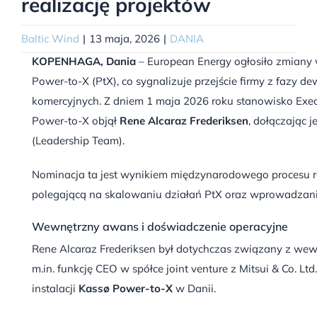
realizację projektów
Baltic Wind
|
13 maja, 2026
|
DANIA
KOPENHAGA, Dania
– European Energy ogłosiło zmiany 
Power-to-X (PtX), co sygnalizuje przejście firmy z fazy dewe
komercyjnych.
Z dniem 1 maja 2026 roku stanowisko Execu
Power-to-X objął
Rene Alcaraz Frederiksen
, dołączając 
(Leadership Team).
Nominacja ta jest wynikiem międzynarodowego procesu rek
polegającą na skalowaniu działań PtX oraz wprowadzaniu
Wewnętrzny awans i doświadczenie operacyjne
Rene Alcaraz Frederiksen był dotychczas związany z wewn
m.in. funkcję CEO w spółce joint venture z Mitsui & Co.
Ltd
instalacji
Kassø Power-to-X
w Danii.