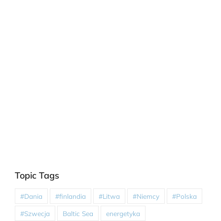
Topic Tags
#Dania
#finlandia
#Litwa
#Niemcy
#Polska
#Szwecja
Baltic Sea
energetyka