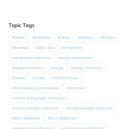
Topic Tags
#Dania
#finlandia
#Litwa
#Niemcy
#Polska
#Szwecja
Baltic Sea
energetyka
energetyka wiatrowa
energia elektryczna
energia wiatrowa
energy
energy transition
Europa
Europe
infrastruktura
infrastruktura przesyłowa
latestnews
morska energetyka wiatrowa
morska energia wiatrowa
morska energia wiatrowa
Morze Bałtyckie
Morze Bałtyckie
najnowsze wiadomości
najnowsze wiadomości