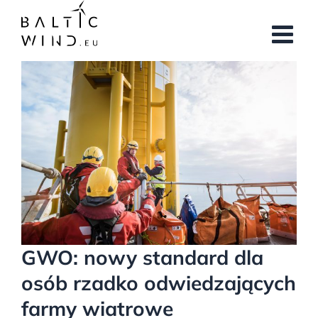
Przejdź
do
zawartości
Pokaż
większy
obrazek
GWO: nowy standard dla
osób rzadko odwiedzających
farmy wiatrowe