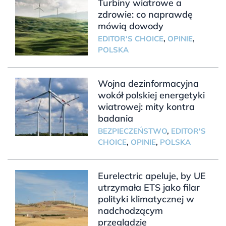
Turbiny wiatrowe a
zdrowie: co naprawdę
mówią dowody
EDITOR'S CHOICE
,
OPINIE
,
POLSKA
Wojna dezinformacyjna
wokół polskiej energetyki
wiatrowej: mity kontra
badania
BEZPIECZEŃSTWO
,
EDITOR'S
CHOICE
,
OPINIE
,
POLSKA
Eurelectric apeluje, by UE
utrzymała ETS jako filar
polityki klimatycznej w
nadchodzącym
przeglądzie