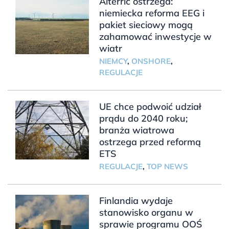
Alterric ostrzega:
niemiecka reforma EEG i
pakiet sieciowy mogą
zahamować inwestycje w
wiatr
NIEMCY
,
ONSHORE
,
REGULACJE
UE chce podwoić udział
prądu do 2040 roku;
branża wiatrowa
ostrzega przed reformą
ETS
REGULACJE
,
TOP NEWS
Finlandia wydaje
stanowisko organu w
sprawie programu OOŚ