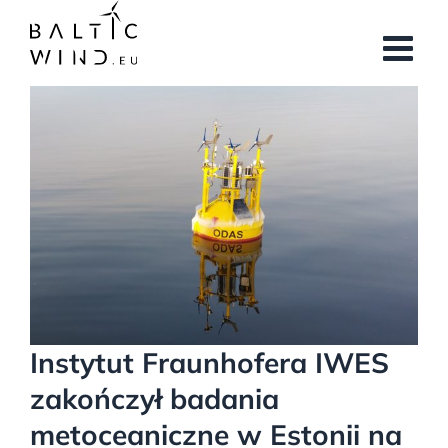
Przejdź
do
zawartości
Pokaż
większy
obrazek
Instytut Fraunhofera IWES
zakończył badania
metoceaniczne w Estonii na