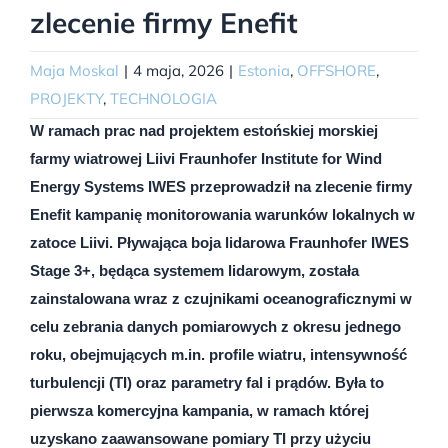
zlecenie firmy Enefit
Maja Moskal
|
4 maja, 2026
|
Estonia
,
OFFSHORE
,
PROJEKTY
,
TECHNOLOGIA
W ramach prac nad projektem estońskiej morskiej
farmy wiatrowej Liivi Fraunhofer Institute for Wind
Energy Systems IWES przeprowadził na zlecenie firmy
Enefit kampanię monitorowania warunków lokalnych w
zatoce Liivi. Pływająca boja lidarowa Fraunhofer IWES
Stage 3+, będąca systemem lidarowym, została
zainstalowana wraz z czujnikami oceanograficznymi w
celu zebrania danych pomiarowych z okresu jednego
roku, obejmujących m.in. profile wiatru, intensywność
turbulencji (TI) oraz parametry fal i prądów. Była to
pierwsza komercyjna kampania, w ramach której
uzyskano zaawansowane pomiary TI przy użyciu