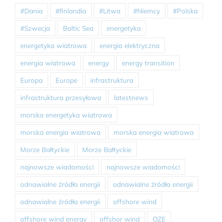
#Dania
#finlandia
#Litwa
#Niemcy
#Polska
#Szwecja
Baltic Sea
energetyka
energetyka wiatrowa
energia elektryczna
energia wiatrowa
energy
energy transition
Europa
Europe
infrastruktura
infrastruktura przesyłowa
latestnews
morska energetyka wiatrowa
morska energia wiatrowa
morska energia wiatrowa
Morze Bałtyckie
Morze Bałtyckie
najnowsze wiadomości
najnowsze wiadomości
odnawialne źródła energii
odnawialne źródła energii
odnawialne źródła energii
offshore wind
offshore wind energy
offshor wind
OZE