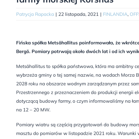
Patrycja Rapacka
|
22 listopada, 2021
|
FINLANDIA
,
OFF
Fińska spółka Metsähallitus poinformowała, że wkrótc
Bergö. Pomiary potrwają około dwóch lat i od ich wyn
Metsähallitus to spółka państwowa, która ma ambitny ce
wybrzeża gminy o tej samej nazwie, na wodach Morza B
2028 roku na obszarze wodnym zarządzanym przez samą
Przestrzennego z przeznaczeniem do produkcji energii e
dotyczącą budowy farmy, o czym informowaliśmy na łam
na 12 – 20 MW.
Pomiary wiatru są częścią przygotowań do budowy morsk
masztu do pomiarów w listopadzie 2021 roku. Warunki