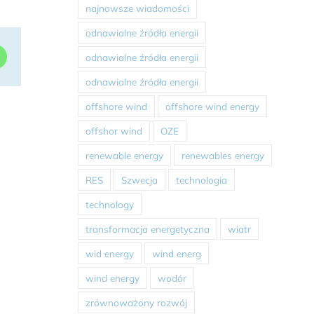
najnowsze wiadomości
odnawialne źródła energii
dIn
WhatsApp
odnawialne źródła energii
odnawialne źródła energii
offshore wind
offshore wind energy
offshor wind
OZE
renewable energy
renewables energy
RES
Szwecja
technologia
technology
transformacja energetyczna
wiatr
wid energy
wind energ
wind energy
wodór
zrównoważony rozwój