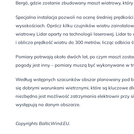
Bergö, gdzie zostanie zbudowany maszt wiatrowy, który
Specjalna instalacja pozwoli na ocenę średniej prędkości
wysokościach. Oprócz kilku czujników wiatru zainstalow
wiatrowy Lidar oparty na technologii laserowej. Lidar to
i oblicza prędkość wiatru do 300 metrów, licząc odbicia 
Pomiary potrwają około dwóch lat, po czym maszt zost
pogody jest inny – pomiary muszą być wykonywane w tra
Według wstępnych szacunków obszar planowany pod bud
się dobrymi warunkami wietrznymi, które są kluczowe dla
niezbędna jest możliwość zatrzymania elektrowni przy sil
występują na danym obszarze.
Copyrights BalticWind.EU.