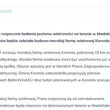
SHORE
e rozpocznie badania poziomu wietrzności na terenie w Maala
ików będzie zależała budowa morskiej farmy wiatrowej Korsnäs
l rozwoju morskiej farmy wiatrowej Korsnäs, położonej 15 km o
ałtyckiego. Morska farma wiatrowa może być uruchomiona już 
 spółkę. Obszar wpisany jest w Morskim Planie Zagospodarow
lektrycznej. Gmina Korsnäs zatwierdziła propozycję planów
ach BalticWind.EU. Moc turbin planowanych w Korsnäs szacuje 
iej farmy wiatrowej. Prace rozpoczną się od zainstalowania
 wiatrowe będą mierzone na dzierżawionym terenie w Maalahde