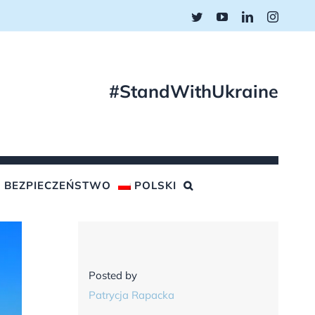
Twitter
YouTube
LinkedIn
Instagr
#StandWithUkraine
BEZPIECZEŃSTWO
POLSKI
Posted by
Patrycja Rapacka