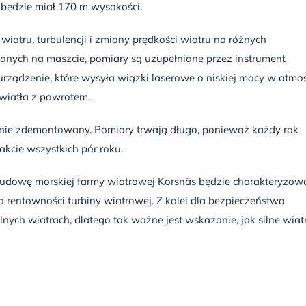
 będzie miał 170 m wysokości.
 wiatru, turbulencji i zmiany prędkości wiatru na różnych
anych na maszcie, pomiary są uzupełniane przez instrument
 urządzenie, które wysyła wiązki laserowe o niskiej mocy w atmo
światła z powrotem.
anie zdemontowany. Pomiary trwają długo, ponieważ każdy rok
kcie wszystkich pór roku.
owę morskiej farmy wiatrowej Korsnäs będzie charakteryzow
 rentowności turbiny wiatrowej. Z kolei dla bezpieczeństwa
nych wiatrach, dlatego tak ważne jest wskazanie, jak silne wiat