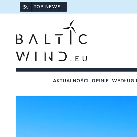
Przejdź
TOP NEWS
do
zawartości
AKTUALNOŚCI
OPINIE
WEDŁUG 
Pokaż
większy
obrazek