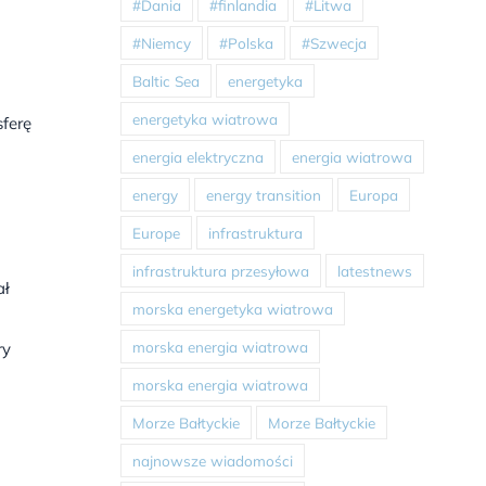
#Dania
#finlandia
#Litwa
#Niemcy
#Polska
#Szwecja
Baltic Sea
energetyka
energetyka wiatrowa
sferę
energia elektryczna
energia wiatrowa
energy
energy transition
Europa
Europe
infrastruktura
infrastruktura przesyłowa
latestnews
ał
morska energetyka wiatrowa
morska energia wiatrowa
ry
morska energia wiatrowa
Morze Bałtyckie
Morze Bałtyckie
najnowsze wiadomości