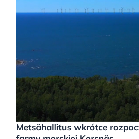
Metsähallitus wkrótce rozpoc
farmy morskiej Korsnäs