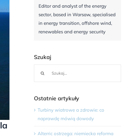
Editor and analyst of the energy
sector, based in Warsaw, specialised
in energy transition, offshore wind,
renewables and energy security
Szukaj
Szukaj
Ostatnie artykuły
Turbiny wiatrowe a zdrowie: co
naprawdę mówią dowody
la
Alterric ostrzega: niemiecka reforma