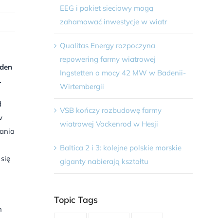
EEG i pakiet sieciowy mogą
zahamować inwestycje w wiatr
Qualitas Energy rozpoczyna
repowering farmy wiatrowej
hden
Ingstetten o mocy 42 MW w Badenii-
.
Wirtembergii
d
VSB kończy rozbudowę farmy
w
wiatrowej Vockenrod w Hesji
ania
Baltica 2 i 3: kolejne polskie morskie
się
giganty nabierają kształtu
Topic Tags
n