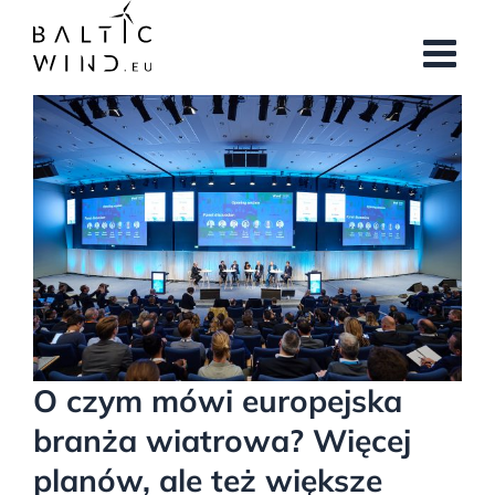
Przejdź
do
zawartości
Pokaż
większy
obrazek
O czym mówi europejska
branża wiatrowa? Więcej
planów, ale też większe