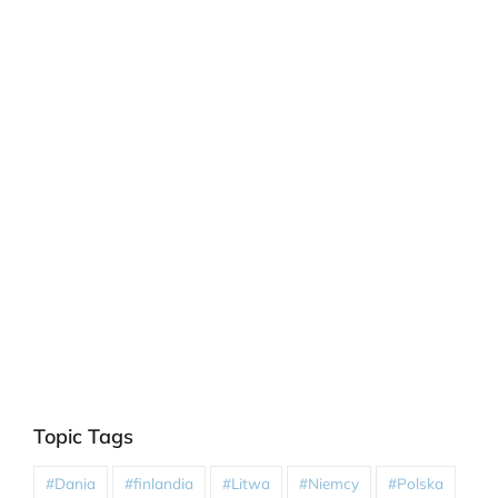
Topic Tags
#Dania
#finlandia
#Litwa
#Niemcy
#Polska