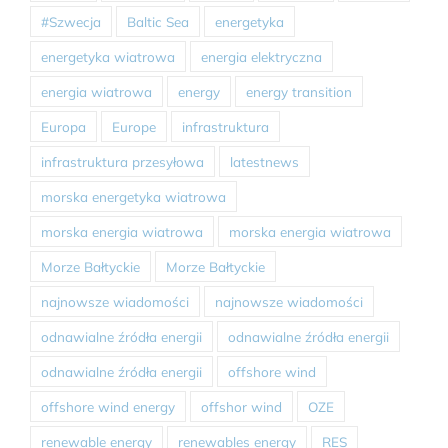
#Szwecja
Baltic Sea
energetyka
energetyka wiatrowa
energia elektryczna
energia wiatrowa
energy
energy transition
Europa
Europe
infrastruktura
infrastruktura przesyłowa
latestnews
morska energetyka wiatrowa
morska energia wiatrowa
morska energia wiatrowa
Morze Bałtyckie
Morze Bałtyckie
najnowsze wiadomości
najnowsze wiadomości
odnawialne źródła energii
odnawialne źródła energii
odnawialne źródła energii
offshore wind
offshore wind energy
offshor wind
OZE
renewable energy
renewables energy
RES