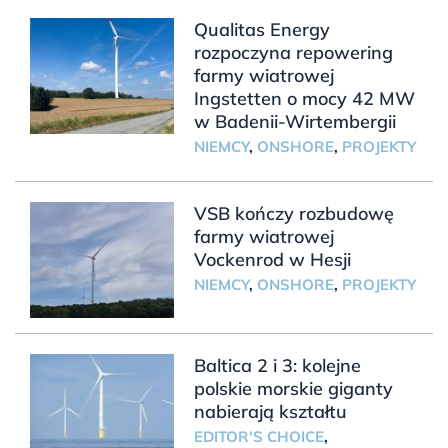
Qualitas Energy
rozpoczyna repowering
farmy wiatrowej
Ingstetten o mocy 42 MW
w Badenii-Wirtembergii
NIEMCY
,
ONSHORE
,
PROJEKTY
VSB kończy rozbudowę
farmy wiatrowej
Vockenrod w Hesji
NIEMCY
,
ONSHORE
,
PROJEKTY
Baltica 2 i 3: kolejne
polskie morskie giganty
nabierają kształtu
EDITOR'S CHOICE
,