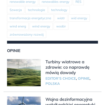
renewable energy
renewables energy
RES
Szwecja
technologia
technology
transformacja energetyczna
wiatr
wid energy
wind energ
wind energy
wodór
zrównoważony rozwój
OPINIE
Turbiny wiatrowe a
zdrowie: co naprawdę
mówią dowody
EDITOR'S CHOICE
,
OPINIE
,
POLSKA
Wojna dezinformacyjna
wokół polskiej energetyki