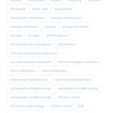
#Szwecja
Baltic Sea
energetyka
energetyka wiatrowa
energia elektryczna
energia wiatrowa
energy
energy transition
Europa
Europe
infrastruktura
infrastruktura przesyłowa
latestnews
morska energetyka wiatrowa
morska energia wiatrowa
morska energia wiatrowa
Morze Bałtyckie
Morze Bałtyckie
najnowsze wiadomości
najnowsze wiadomości
odnawialne źródła energii
odnawialne źródła energii
odnawialne źródła energii
offshore wind
offshore wind energy
offshor wind
OZE