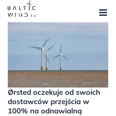
Przejdź
do
zawartości
Pokaż
większy
obrazek
Ørsted oczekuje od swoich
dostawców przejścia w
100% na odnawialną