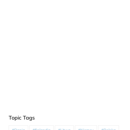
Topic Tags
#Dania
#finlandia
#Litwa
#Niemcy
#Polska