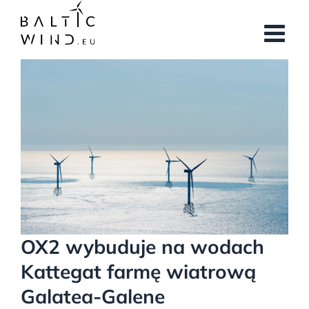
Przejdź
do
zawartości
Pokaż
większy
obrazek
OX2 wybuduje na wodach
Kattegat farmę wiatrową
Galatea-Galene