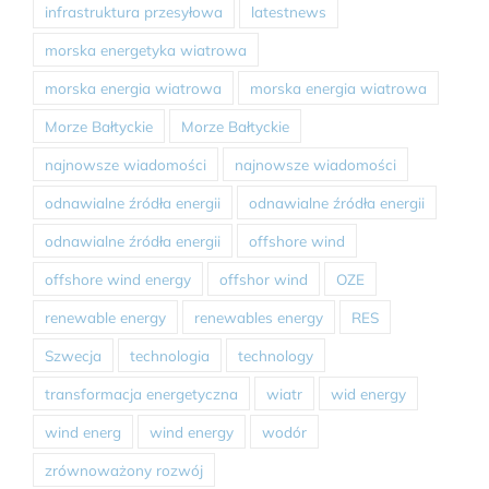
infrastruktura przesyłowa
latestnews
morska energetyka wiatrowa
morska energia wiatrowa
morska energia wiatrowa
Morze Bałtyckie
Morze Bałtyckie
najnowsze wiadomości
najnowsze wiadomości
odnawialne źródła energii
odnawialne źródła energii
odnawialne źródła energii
offshore wind
offshore wind energy
offshor wind
OZE
renewable energy
renewables energy
RES
Szwecja
technologia
technology
transformacja energetyczna
wiatr
wid energy
wind energ
wind energy
wodór
zrównoważony rozwój