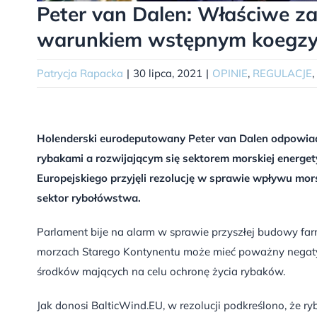
Peter van Dalen: Właściwe 
warunkiem wstępnym koegzys
Patrycja Rapacka
|
30 lipca, 2021
|
OPINIE
,
REGULACJE
,
Holenderski eurodeputowany Peter van Dalen odpowia
rybakami a rozwijającym się sektorem morskiej energet
Europejskiego przyjęli rezolucję w sprawie wpływu mor
sektor rybołówstwa.
Parlament bije na alarm w sprawie przyszłej budowy f
morzach Starego Kontynentu może mieć poważny nega
środków mających na celu ochronę życia rybaków.
Jak donosi BalticWind.EU, w rezolucji podkreślono, że r