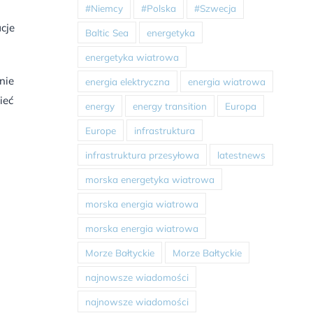
#Niemcy
#Polska
#Szwecja
cje
Baltic Sea
energetyka
energetyka wiatrowa
nie
energia elektryczna
energia wiatrowa
ieć
energy
energy transition
Europa
Europe
infrastruktura
infrastruktura przesyłowa
latestnews
morska energetyka wiatrowa
morska energia wiatrowa
morska energia wiatrowa
Morze Bałtyckie
Morze Bałtyckie
najnowsze wiadomości
najnowsze wiadomości