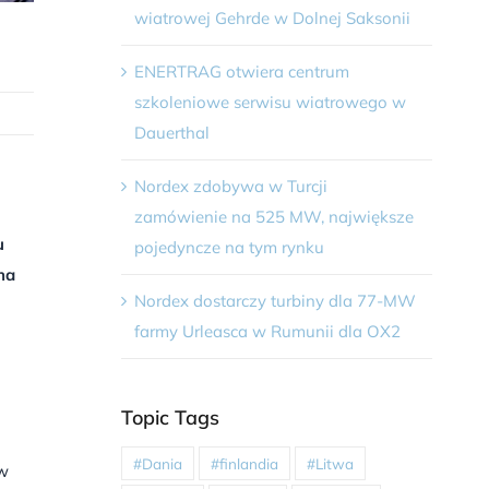
wiatrowej Gehrde w Dolnej Saksonii
ENERTRAG otwiera centrum
szkoleniowe serwisu wiatrowego w
Dauerthal
Nordex zdobywa w Turcji
zamówienie na 525 MW, największe
u
pojedyncze na tym rynku
na
Nordex dostarczy turbiny dla 77-MW
farmy Urleasca w Rumunii dla OX2
Topic Tags
#Dania
#finlandia
#Litwa
 w