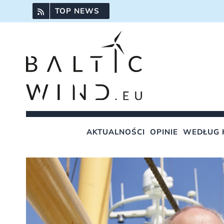
Przejdź
TOP NEWS
do
zawartości
AKTUALNOŚCI
OPINIE
WEDŁUG 
Pokaż
większy
obrazek