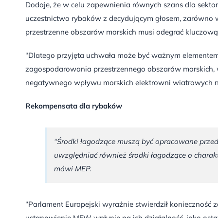
Dodaje, że w celu zapewnienia równych szans dla sekto
uczestnictwo rybaków z decydującym głosem, zarówno w
przestrzenne obszarów morskich musi odegrać kluczową r
“Dlatego przyjęta uchwała może być ważnym elementem w
zagospodarowania przestrzennego obszarów morskich, w
negatywnego wpływu morskich elektrowni wiatrowych n
Rekompensata dla rybaków
“Środki łagodzące muszą być opracowane przed
uwzględniać również środki łagodzące o chara
mówi MEP.
“Parlament Europejski wyraźnie stwierdził konieczność 
ustanowienie MFW wpłynie na ich działalność, jako ostat