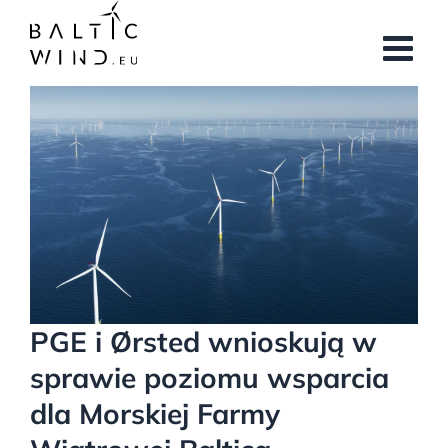
Przejdź
do
zawartości
Pokaż
większy
obrazek
PGE i Ørsted wnioskują w
sprawie poziomu wsparcia
dla Morskiej Farmy