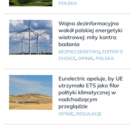
POLSKA
Wojna dezinformacyjna
wokół polskiej energetyki
wiatrowej: mity kontra
badania
BEZPIECZEŃSTWO
,
EDITOR'S
CHOICE
,
OPINIE
,
POLSKA
Eurelectric apeluje, by UE
utrzymała ETS jako filar
polityki klimatycznej w
nadchodzącym
przeglądzie
OPINIE
,
REGULACJE