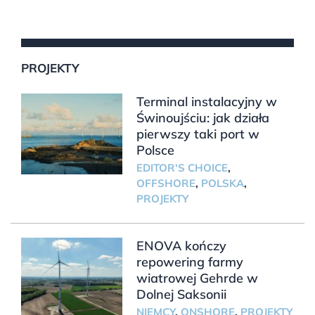
PROJEKTY
Terminal instalacyjny w
Świnoujściu: jak działa
pierwszy taki port w
Polsce
EDITOR'S CHOICE
,
OFFSHORE
,
POLSKA
,
PROJEKTY
ENOVA kończy
repowering farmy
wiatrowej Gehrde w
Dolnej Saksonii
NIEMCY
,
ONSHORE
,
PROJEKTY