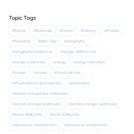
Topic Tags
#Dania
#finlandia
#Litwa
#Niemcy
#Polska
#Szwecja
Baltic Sea
energetyka
energetyka wiatrowa
energia elektryczna
energia wiatrowa
energy
energy transition
Europa
Europe
infrastruktura
infrastruktura przesyłowa
latestnews
morska energetyka wiatrowa
morska energia wiatrowa
morska energia wiatrowa
Morze Bałtyckie
Morze Bałtyckie
najnowsze wiadomości
najnowsze wiadomości