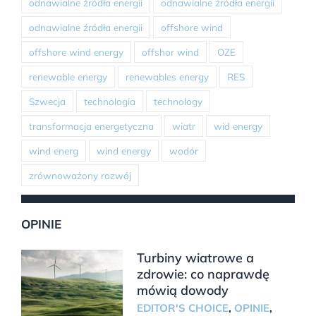
odnawialne źródła energii
odnawialne źródła energii
odnawialne źródła energii
offshore wind
offshore wind energy
offshor wind
OZE
renewable energy
renewables energy
RES
Szwecja
technologia
technology
transformacja energetyczna
wiatr
wid energy
wind energ
wind energy
wodór
zrównoważony rozwój
OPINIE
Turbiny wiatrowe a
zdrowie: co naprawdę
mówią dowody
EDITOR'S CHOICE
,
OPINIE
,