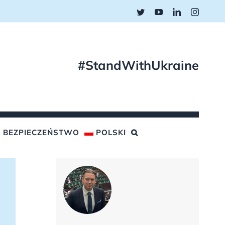
Twitter
YouTube
LinkedIn
Instagr
#StandWithUkraine
BEZPIECZEŃSTWO
POLSKI