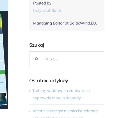
Posted by
Krzysztof Bulski
Managing Editor at BalticWind.EU.
Szukaj
Szukaj
Ostatnie artykuły
Turbiny wiatrowe a zdrowie: co
naprawdę mówią dowody
Alterric ostrzega: niemiecka reforma