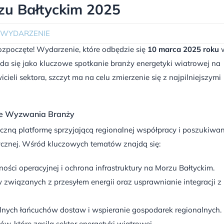
zu Bałtyckim 2025
WYDARZENIE
ozpoczęte! Wydarzenie, które odbędzie się
10 marca 2025 roku
da się jako kluczowe spotkanie branży energetyki wiatrowej na
eli sektora, szczyt ma na celu zmierzenie się z najpilniejszymi
e Wyzwania Branży
zną platformę sprzyjającą regionalnej współpracy i poszukiwa
cznej. Wśród kluczowych tematów znajdą się:
ności operacyjnej i ochrona infrastruktury na Morzu Bałtyckim.
związanych z przesyłem energii oraz usprawnianie integracji z
alnych łańcuchów dostaw i wspieranie gospodarek regionalnych.
tów, które zasilą sektor energetyki wiatrowej.