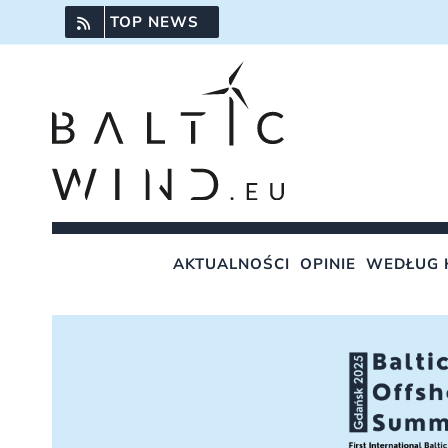
Przejdź
TOP NEWS
do
zawartości
AKTUALNOŚCI
OPINIE
WEDŁUG 
Pokaż
większy
obrazek