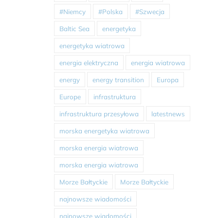
#Niemcy
#Polska
#Szwecja
Baltic Sea
energetyka
energetyka wiatrowa
energia elektryczna
energia wiatrowa
energy
energy transition
Europa
Europe
infrastruktura
infrastruktura przesyłowa
latestnews
morska energetyka wiatrowa
morska energia wiatrowa
morska energia wiatrowa
Morze Bałtyckie
Morze Bałtyckie
najnowsze wiadomości
najnowsze wiadomości