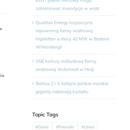
EEG i pakiet sieciowy mogą
zahamować inwestycje w wiatr
Qualitas Energy rozpoczyna
w
repowering farmy wiatrowej
Ingstetten o mocy 42 MW w Badenii-
Wirtembergii
VSB kończy rozbudowę farmy
wiatrowej Vockenrod w Hesji
niu
Baltica 2 i 3: kolejne polskie morskie
giganty nabierają kształtu
Topic Tags
#Dania
#finlandia
#Litwa