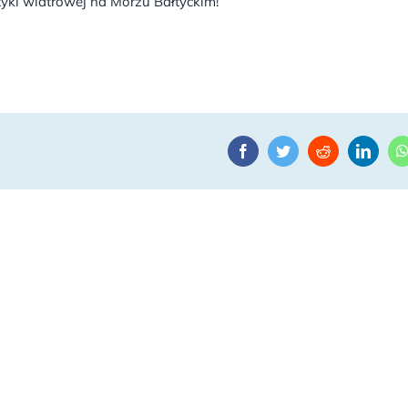
getyki wiatrowej na Morzu Bałtyckim!
Facebook
Twitter
Reddit
Linke