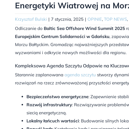
Energetyki Wiatrowej na Mor
Krzysztof Bulski
|
7 stycznia, 2025
|
OPINIE
,
TOP NEWS
,
Odliczanie do
Baltic Sea Offshore Wind Summit 2025
r
Europejskim Centrum Solidarności w Gdańsku
, zapowia
Morzu Bałtyckim. Gromadząc najważniejszych przedstawici
wyzwaniami i odkrycie nowych możliwości dla regionu.
Kompleksowa Agenda Szczytu Odpowie na Kluczow
Starannie zaplanowana
agenda szczytu
stworzy dynamic
rozwiązań na rzecz zrównoważonej przyszłości energety
Bezpieczeństwo energetyczne
: Zapewnienie stabil
Rozwój infrastruktury
: Rozwiązywanie problemów 
siecią energetyczną.
Lokalny łańcuch wartości
: Budowanie silnych lok
Rozwój kadr
: Kształcenie kadr i przyciąganie talen