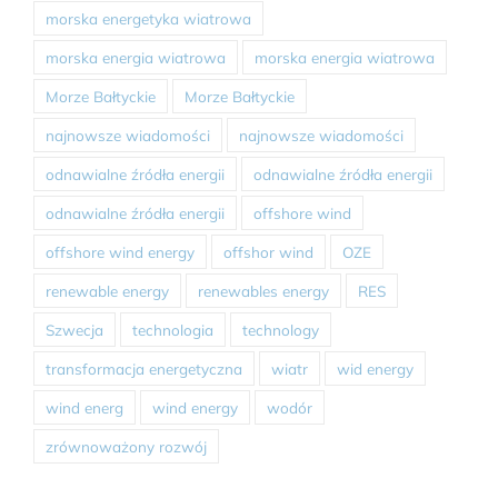
morska energetyka wiatrowa
morska energia wiatrowa
morska energia wiatrowa
Morze Bałtyckie
Morze Bałtyckie
najnowsze wiadomości
najnowsze wiadomości
odnawialne źródła energii
odnawialne źródła energii
odnawialne źródła energii
offshore wind
offshore wind energy
offshor wind
OZE
renewable energy
renewables energy
RES
Szwecja
technologia
technology
transformacja energetyczna
wiatr
wid energy
wind energ
wind energy
wodór
zrównoważony rozwój