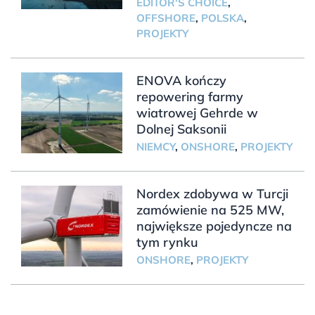
EDITOR'S CHOICE
,
OFFSHORE
,
POLSKA
,
PROJEKTY
ENOVA kończy
repowering farmy
wiatrowej Gehrde w
Dolnej Saksonii
NIEMCY
,
ONSHORE
,
PROJEKTY
Nordex zdobywa w Turcji
zamówienie na 525 MW,
największe pojedyncze na
tym rynku
ONSHORE
,
PROJEKTY