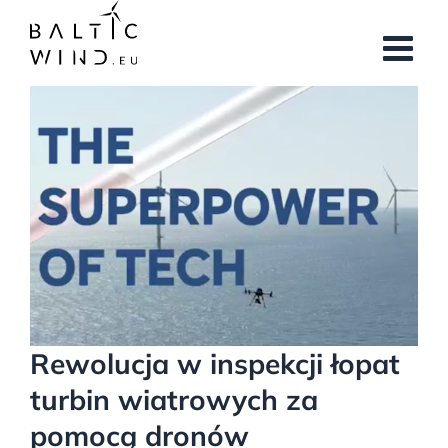
Przejdź
do
zawartości
Pokaż
większy
obrazek
Rewolucja w inspekcji łopat
turbin wiatrowych za
pomocą dronów