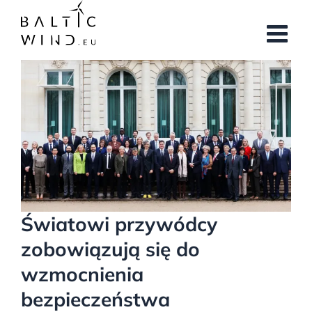
Przejdź
do
zawartości
Pokaż
większy
obrazek
Światowi przywódcy
zobowiązują się do
wzmocnienia
bezpieczeństwa