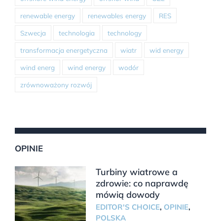
renewable energy
renewables energy
RES
Szwecja
technologia
technology
transformacja energetyczna
wiatr
wid energy
wind energ
wind energy
wodór
zrównoważony rozwój
OPINIE
Turbiny wiatrowe a
zdrowie: co naprawdę
mówią dowody
EDITOR'S CHOICE
,
OPINIE
,
POLSKA