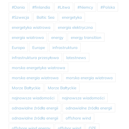
#Dania
#finlandia
#Litwa
#Niemcy
#Polska
#Szwecja
Baltic Sea
energetyka
energetyka wiatrowa
energia elektryczna
energia wiatrowa
energy
energy transition
Europa
Europe
infrastruktura
infrastruktura przesyłowa
latestnews
morska energetyka wiatrowa
morska energia wiatrowa
morska energia wiatrowa
Morze Bałtyckie
Morze Bałtyckie
najnowsze wiadomości
najnowsze wiadomości
odnawialne źródła energii
odnawialne źródła energii
odnawialne źródła energii
offshore wind
offshore wind energy
offshor wind
OZE