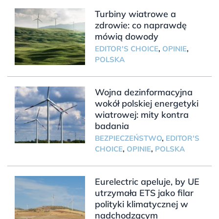
Turbiny wiatrowe a
zdrowie: co naprawdę
mówią dowody
EDITOR'S CHOICE
,
OPINIE
,
POLSKA
Wojna dezinformacyjna
wokół polskiej energetyki
wiatrowej: mity kontra
badania
BEZPIECZEŃSTWO
,
EDITOR'S
CHOICE
,
OPINIE
,
POLSKA
Eurelectric apeluje, by UE
utrzymała ETS jako filar
polityki klimatycznej w
nadchodzącym