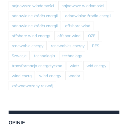
najnowsze wiadomości
najnowsze wiadomości
odnawialne źródła energii
odnawialne źródła energii
odnawialne źródła energii
offshore wind
offshore wind energy
offshor wind
OZE
renewable energy
renewables energy
RES
Szwecja
technologia
technology
transformacja energetyczna
wiatr
wid energy
wind energ
wind energy
wodór
zrównoważony rozwój
OPINIE