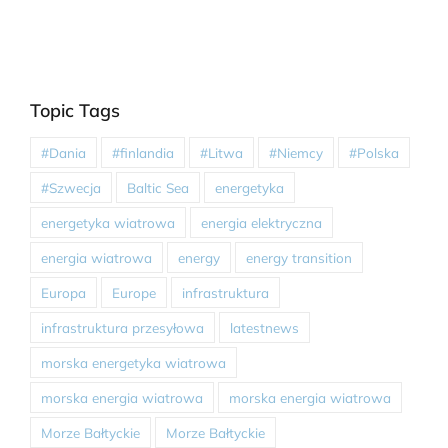
Topic Tags
#Dania
#finlandia
#Litwa
#Niemcy
#Polska
#Szwecja
Baltic Sea
energetyka
energetyka wiatrowa
energia elektryczna
energia wiatrowa
energy
energy transition
Europa
Europe
infrastruktura
infrastruktura przesyłowa
latestnews
morska energetyka wiatrowa
morska energia wiatrowa
morska energia wiatrowa
Morze Bałtyckie
Morze Bałtyckie