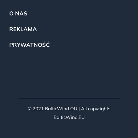
O NAS
REKLAMA
PRYWATNOŚĆ
© 2021 BalticWind OU | All copyrights
BalticWind.EU