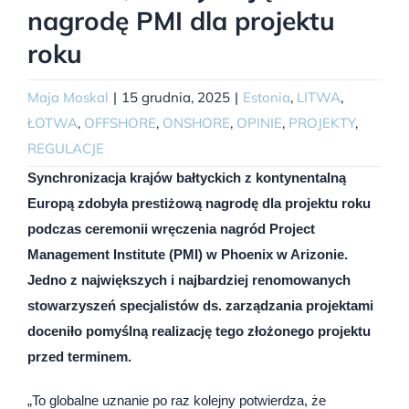
nagrodę PMI dla projektu
roku
Maja Moskal
|
15 grudnia, 2025
|
Estonia
,
LITWA
,
ŁOTWA
,
OFFSHORE
,
ONSHORE
,
OPINIE
,
PROJEKTY
,
REGULACJE
Synchronizacja krajów bałtyckich z kontynentalną
Europą zdobyła prestiżową nagrodę dla projektu roku
podczas ceremonii wręczenia nagród Project
Management Institute (PMI) w Phoenix w Arizonie.
Jedno z największych i najbardziej renomowanych
stowarzyszeń specjalistów ds. zarządzania projektami
doceniło pomyślną realizację tego złożonego projektu
przed terminem.
„To globalne uznanie po raz kolejny potwierdza, że