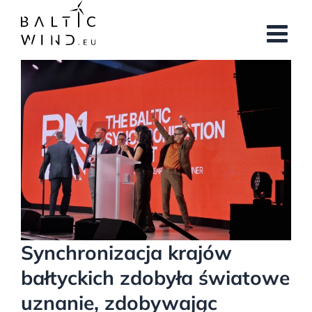
Przejdź
do
zawartości
Pokaż
większy
obrazek
Synchronizacja krajów
bałtyckich zdobyła światowe
uznanie, zdobywając