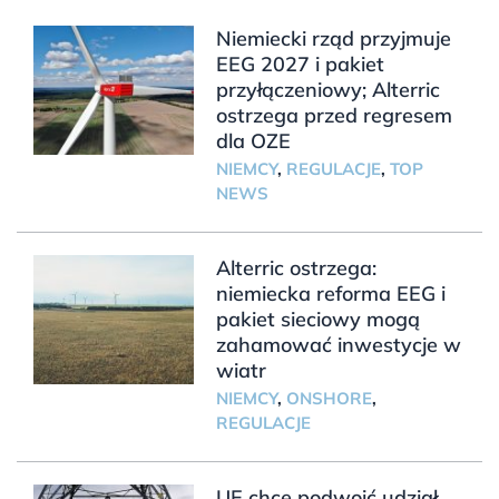
Niemiecki rząd przyjmuje
EEG 2027 i pakiet
przyłączeniowy; Alterric
ostrzega przed regresem
dla OZE
NIEMCY
,
REGULACJE
,
TOP
NEWS
Alterric ostrzega:
niemiecka reforma EEG i
pakiet sieciowy mogą
zahamować inwestycje w
wiatr
NIEMCY
,
ONSHORE
,
REGULACJE
UE chce podwoić udział