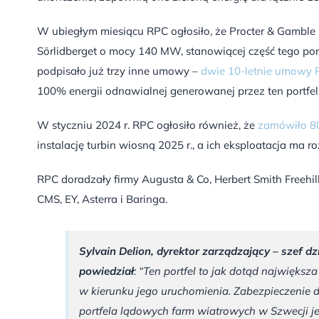
W ubiegłym miesiącu RPC ogłosiło, że Procter & Gamble
Sörlidberget o mocy 140 MW, stanowiącej część tego por
podpisało już trzy inne umowy –
dwie 10-letnie umowy P
100% energii odnawialnej generowanej przez ten portfel
W styczniu 2024 r. RPC ogłosiło również, że
zamówiło 80
instalację turbin wiosną 2025 r., a ich eksploatacja ma r
RPC doradzały firmy Augusta & Co, Herbert Smith Freehi
CMS, EY, Asterra i Baringa.
Sylvain Delion, dyrektor zarządzający – szef d
powiedział
: “Ten portfel to jak dotąd największ
w kierunku jego uruchomienia. Zabezpieczenie
portfela lądowych farm wiatrowych w Szwecji j