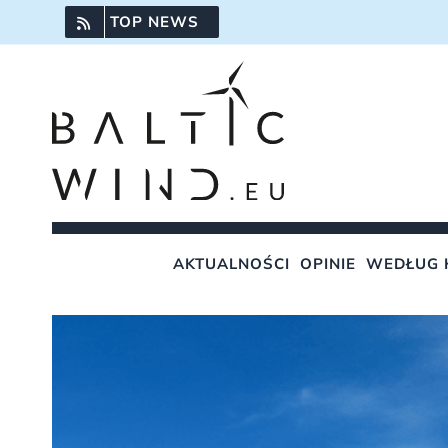
Przejdź
TOP NEWS
do
zawartości
AKTUALNOŚCI
OPINIE
WEDŁUG 
Pokaż
większy
obrazek