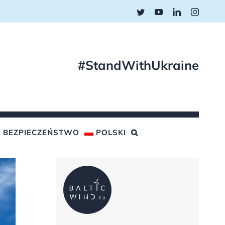
Twitter
YouTube
LinkedIn
Instagr
#StandWithUkraine
BEZPIECZEŃSTWO
POLSKI