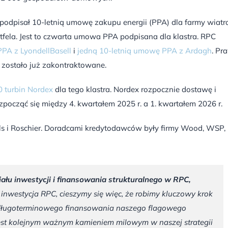
 podpisał 10-letnią umowę zakupu energii (PPA) dla farmy wiatr
tfela. Jest to czwarta umowa PPA podpisana dla klastra. RPC
PA z LyondellBasell
i
jedną 10-letnią umowę PPA z Ardagh
. Pr
 zostało już zakontraktowane.
 turbin Nordex
dla tego klastra. Nordex rozpocznie dostawę i
ozpocząć się między 4. kwartałem 2025 r. a 1. kwartałem 2026 r.
lls i Roschier. Doradcami kredytodawców były firmy Wood, WSP,
ziału inwestycji i finansowania strukturalnego w RPC,
a inwestycja RPC, cieszymy się więc, że robimy kluczowy krok
 długoterminowego finansowania naszego flagowego
est kolejnym ważnym kamieniem milowym w naszej strategii