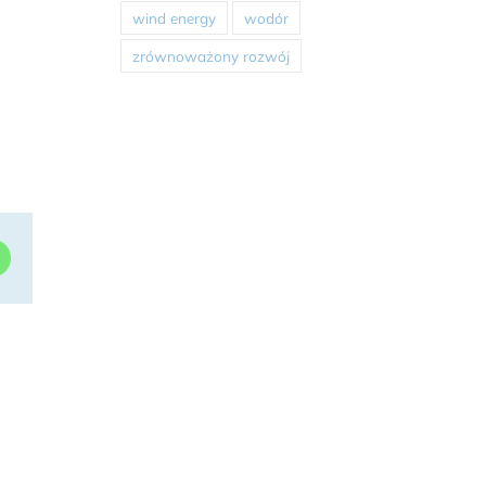
wind energy
wodór
zrównoważony rozwój
dIn
WhatsApp