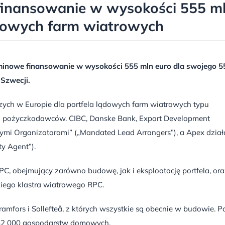
inansowanie w wysokości 555 m
ądowych farm wiatrowych
minowe finansowanie w wysokości 555 mln euro dla swojego 5
Szwecji.
szych w Europie dla portfela lądowych farm wiatrowych typu
ch pożyczkodawców. CIBC, Danske Bank, Export Development
i Organizatorami” („Mandated Lead Arrangers”), a Apex dział
ty Agent”).
 obejmujący zarówno budowę, jak i eksploatację portfela, ora
iego klastra wiatrowego RPC.
amfors i Sollefteå, z których wszystkie są obecnie w budowie. P
 182 000 gospodarstw domowych.