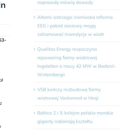
naprawdę mówią dowody
ln
Alterric ostrzega: niemiecka reforma
EEG i pakiet sieciowy mogą
zahamować inwestycje w wiatr
53-
Qualitas Energy rozpoczyna
repowering farmy wiatrowej
Ingstetten o mocy 42 MW w Badenii-
Wirtembergii
ał
VSB kończy rozbudowę farmy
wiatrowej Vockenrod w Hesji
z
Baltica 2 i 3: kolejne polskie morskie
giganty nabierają kształtu
o