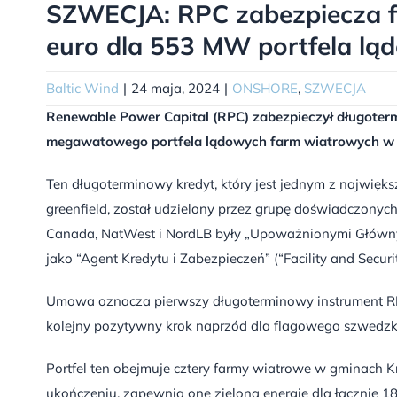
SZWECJA: RPC zabezpiecza f
euro dla 553 MW portfela l
Baltic Wind
|
24 maja, 2024
|
ONSHORE
,
SZWECJA
Renewable Power Capital (RPC) zabezpieczył długoter
megawatowego portfela lądowych farm wiatrowych w 
Ten długoterminowy kredyt, który jest jednym z najwięk
greenfield, został udzielony przez grupę doświadczony
Canada, NatWest i NordLB były „Upoważnionymi Głównym
jako “Agent Kredytu i Zabezpieczeń” (“Facility and Securi
Umowa oznacza pierwszy długoterminowy instrument RPC,
kolejny pozytywny krok naprzód dla flagowego szwedzk
Portfel ten obejmuje cztery farmy wiatrowe w gminach Kr
ukończeniu, zapewnią one zieloną energię dla łącznie