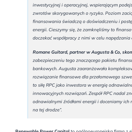
inwestycyjnej i operacyjnej, wspierającym pode
zwrotów skorygowanych o ryzyko. Poziom zaciąg
finansowania świadczą o doświadczeniu i postę
energii. Cieszymy się, że zamknęliśmy to finans
doczekać współpracy z nimi w celu napędzania d
Romane Guitard, partner w Augusta & Co, sk
zabezpieczeniu tego znaczącego pakietu finanso
bankowych. Augusta zaaranżowała kompleksowy 
rozwiązanie finansowe dla przełomowego szwed
to siłę RPC jako inwestora w energię odnawialn
innowacyjnych rozwiązań. Zespół RPC nadal znaj
odnawialnymi źródłami energii i doceniamy ich n
na tej drodze”.
Renewable Power Capital
to ogólnoeuropejska firma z 