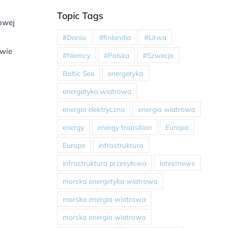
Topic Tags
owej
#Dania
#finlandia
#Litwa
awie
#Niemcy
#Polska
#Szwecja
Baltic Sea
energetyka
energetyka wiatrowa
energia elektryczna
energia wiatrowa
energy
energy transition
Europa
Europe
infrastruktura
infrastruktura przesyłowa
latestnews
morska energetyka wiatrowa
morska energia wiatrowa
morska energia wiatrowa