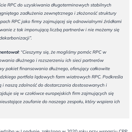
jście RPC do uzyskiwania długoterminowych stabilnych
niętego zadłużenia zewnętrznego i złożoność struktury
pach RPC jako firmy zajmującej się odnawialnymi źródłami
owanie z tak imponującą liczbą partnerów i nie możemy się
ekarbonizacji”.
omentował
: “Cieszymy się, że mogliśmy pomóc RPC w
wania dłużnego i rozszerzeniu ich sieci partnerów
pakiet finansowania dłużnego, oferujący całkowite
zkiego portfela lądowych farm wiatrowych RPC. Podkreśla
ą i naszą zdolność do dostarczania dostosowanych i
duje się w czołówce europejskich firm zajmujących się
ieustające zaufanie do naszego zespołu, który wspiera ich
siedzibą w Londynie, założona w 2020 roku przy wsparciu CPP