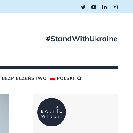
Twitter
YouTube
LinkedIn
Instagr
#StandWithUkraine
BEZPIECZEŃSTWO
POLSKI