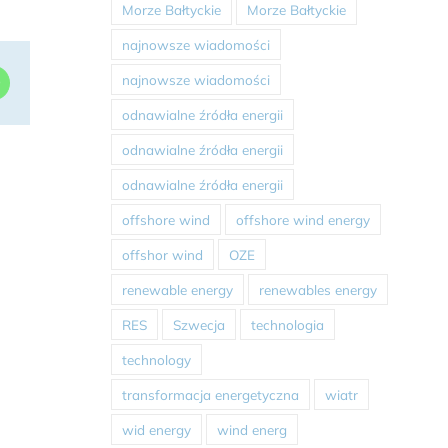
Morze Bałtyckie
Morze Bałtyckie
najnowsze wiadomości
najnowsze wiadomości
dIn
WhatsApp
odnawialne źródła energii
odnawialne źródła energii
odnawialne źródła energii
offshore wind
offshore wind energy
offshor wind
OZE
renewable energy
renewables energy
RES
Szwecja
technologia
technology
transformacja energetyczna
wiatr
wid energy
wind energ