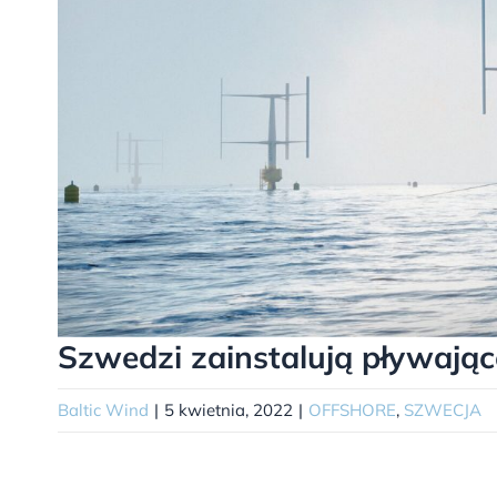
Szwedzi zainstalują pływają
Baltic Wind
|
5 kwietnia, 2022
|
OFFSHORE
,
SZWECJA