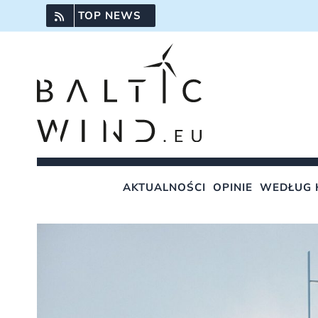
Przejdź
TOP NEWS
do
zawartości
AKTUALNOŚCI
OPINIE
WEDŁUG 
Pokaż
większy
obrazek