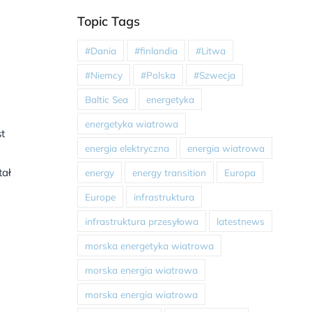
Topic Tags
#Dania
#finlandia
#Litwa
#Niemcy
#Polska
#Szwecja
Baltic Sea
energetyka
energetyka wiatrowa
t
energia elektryczna
energia wiatrowa
tał
energy
energy transition
Europa
Europe
infrastruktura
infrastruktura przesyłowa
latestnews
morska energetyka wiatrowa
morska energia wiatrowa
morska energia wiatrowa