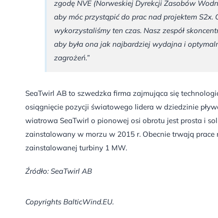
zgodę NVE (Norweskiej Dyrekcji Zasobów Wodnyc
aby móc przystąpić do prac nad projektem S2x. 
wykorzystaliśmy ten czas. Nasz zespół skoncentr
aby była ona jak najbardziej wydajna i optymaln
zagrożeń.”
SeaTwirl AB to szwedzka firma zajmująca się technologia
osiągnięcie pozycji światowego lidera w dziedzinie pły
wiatrowa SeaTwirl o pionowej osi obrotu jest prosta i so
zainstalowany w morzu w 2015 r. Obecnie trwają prac
zainstalowanej turbiny 1 MW.
Źródło: SeaTwirl AB
Copyrights BalticWind.EU.