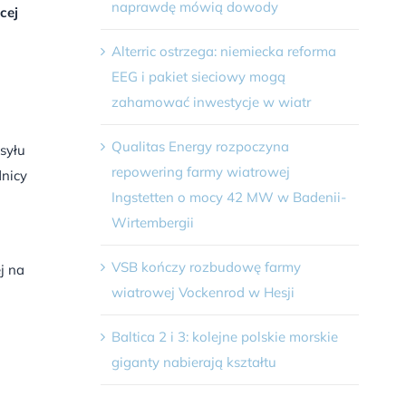
naprawdę mówią dowody
cej
Alterric ostrzega: niemiecka reforma
EEG i pakiet sieciowy mogą
zahamować inwestycje w wiatr
Qualitas Energy rozpoczyna
syłu
repowering farmy wiatrowej
dnicy
Ingstetten o mocy 42 MW w Badenii-
Wirtembergii
VSB kończy rozbudowę farmy
j na
wiatrowej Vockenrod w Hesji
Baltica 2 i 3: kolejne polskie morskie
giganty nabierają kształtu