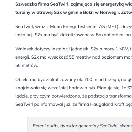
Szwedzka firma SeaTwirl, zajmująca się energetyką wia
turbiny wiatrowej S2x w gminie Bokn w Norwegii. Zatwi
SeaTwirl, wraz z Marin Energi Testsenter AS (MET), złożył
instalacji S2x ma być zlokalizowane w Boknafjorden, n
Wniosek dotyczy instalacji jednostki S2x o mocy 1 MW, 
energii. S2x ma wysokość 55 metrów nad poziomem morza
50 metrów.
Obiekt ma być zlokalizowany ok. 700 m od brzegu, na gł
znajdowała się wcześniej hodowla ryb. Planuje się, że S
lądzie, przy czym potwierdzono, że podstacja transform
SeaTwirl poinformował już, że firma Haugaland Kraft b
Peter Laurits, dyrektor generalny SeaTwirl, skom