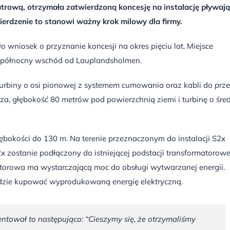
trową, otrzymała zatwierdzoną koncesję na instalację pływają
erdzenie to stanowi ważny krok milowy dla firmy.
o wniosek o przyznanie koncesji na okres pięciu lat. Miejsce
a północny wschód od Lauplandsholmen.
turbiny o osi pionowej z systemem cumowania oraz kabli do prze
, głębokość 80 metrów pod powierzchnią ziemi i turbinę o śre
ębokości do 130 m. Na terenie przeznaczonym do instalacji S2x
2x zostanie podłączony do istniejącej podstacji transformatorowe
atorowa ma wystarczającą moc do obsługi wytwarzanej energii.
ędzie kupować wyprodukowaną energię elektryczną.
entował to następująco: “
Cieszymy się, że otrzymaliśmy