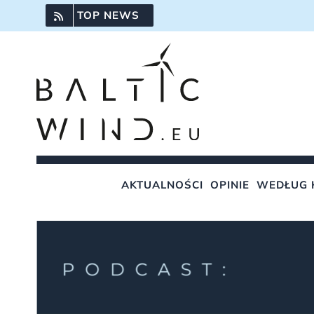
Przejdź
TOP NEWS
do
zawartości
AKTUALNOŚCI
OPINIE
WEDŁUG 
Pokaż
większy
obrazek