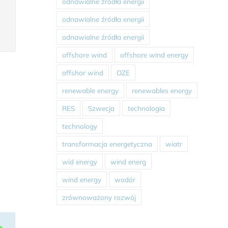
odnawialne źródła energii
odnawialne źródła energii
odnawialne źródła energii
offshore wind
offshore wind energy
offshor wind
OZE
renewable energy
renewables energy
RES
Szwecja
technologia
technology
transformacja energetyczna
wiatr
wid energy
wind energ
wind energy
wodór
zrównoważony rozwój