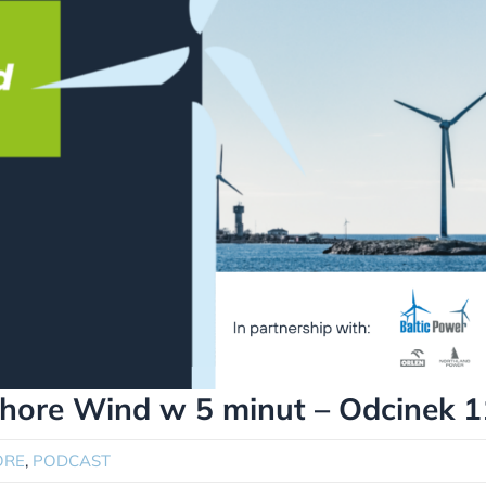
shore Wind w 5 minut – Odcinek 1
ORE
,
PODCAST