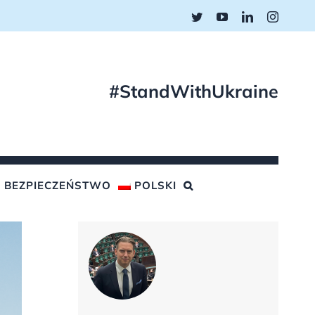
Twitter
YouTube
LinkedIn
Instagr
#StandWithUkraine
BEZPIECZEŃSTWO
POLSKI