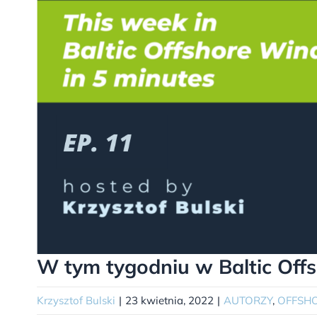
W tym tygodniu w Baltic Off
Krzysztof Bulski
|
23 kwietnia, 2022
|
AUTORZY
,
OFFSH