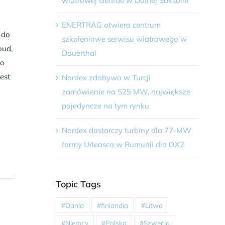
wiatrowej Gehrde w Dolnej Saksonii
ENERTRAG otwiera centrum
 do
szkoleniowe serwisu wiatrowego w
oud,
Dauerthal
ło
est
Nordex zdobywa w Turcji
zamówienie na 525 MW, największe
pojedyncze na tym rynku
Nordex dostarczy turbiny dla 77-MW
farmy Urleasca w Rumunii dla OX2
Topic Tags
#Dania
#finlandia
#Litwa
#Niemcy
#Polska
#Szwecja