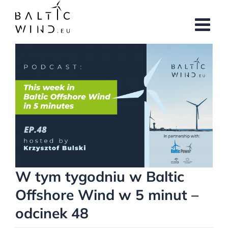
Przejdź
do
zawartości
Pokaż
większy
obrazek
W tym tygodniu w Baltic
Offshore Wind w 5 minut –
odcinek 48