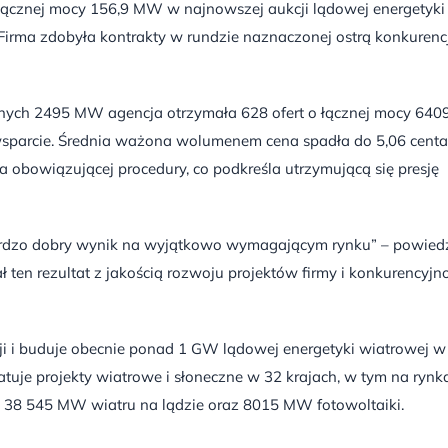
łącznej mocy 156,9 MW w najnowszej aukcji lądowej energetyki
. Firma zdobyła kontrakty w rundzie naznaczonej ostrą konkurencj
ych 2495 MW agencja otrzymała 628 ofert o łącznej mocy 640
wsparcie. Średnia ważona wolumenem cena spadła do 5,06 centa
obowiązującej procedury, co podkreśla utrzymującą się presję
rdzo dobry wynik na wyjątkowo wymagającym rynku” – powiedz
ten rezultat z jakością rozwoju projektów firmy i konkurencyjn
i i buduje obecnie ponad 1 GW lądowej energetyki wiatrowej w
tuje projekty wiatrowe i słoneczne w 32 krajach, w tym na rynk
oło 38 545 MW wiatru na lądzie oraz 8015 MW fotowoltaiki.