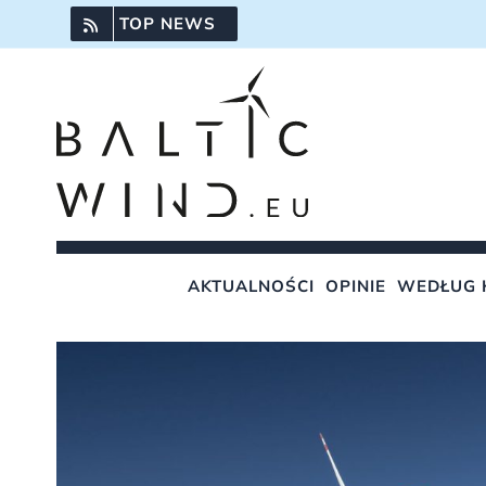
Przejdź
TOP NEWS
do
zawartości
AKTUALNOŚCI
OPINIE
WEDŁUG 
Pokaż
większy
obrazek