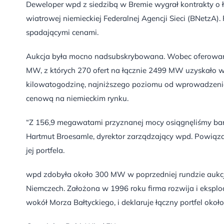
Deweloper wpd z siedzibą w Bremie wygrał kontrakty o 
wiatrowej niemieckiej Federalnej Agencji Sieci (BNetzA)
spadającymi cenami.
Aukcja była mocno nadsubskrybowana. Wobec oferowan
MW, z których 270 ofert na łącznie 2499 MW uzyskało 
kilowatogodzinę, najniższego poziomu od wprowadzenia 
cenową na niemieckim rynku.
“Z 156,9 megawatami przyznanej mocy osiągnęliśmy ba
Hartmut Broesamle, dyrektor zarządzający wpd. Powiązał 
jej portfela.
wpd zdobyła około 300 MW w poprzedniej rundzie aukcj
Niemczech. Założona w 1996 roku firma rozwija i eksploa
wokół Morza Bałtyckiego, i deklaruje łączny portfel ok