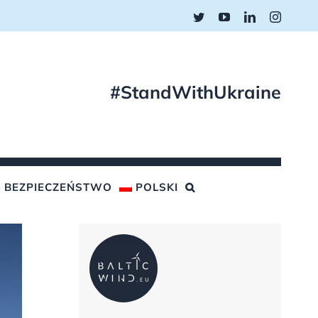
Twitter
YouTube
LinkedIn
Instagr
#StandWithUkraine
BEZPIECZEŃSTWO
POLSKI