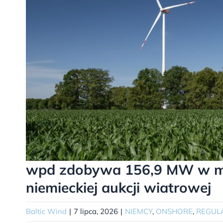
wpd zdobywa 156,9 MW w m
niemieckiej aukcji wiatrowej
Baltic Wind
|
7 lipca, 2026
|
NIEMCY
,
ONSHORE
,
REGUL