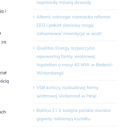
naprawdę mówią dowody
ą i
Alterric ostrzega: niemiecka reforma
EEG i pakiet sieciowy mogą
zahamować inwestycje w wiatr
9
 za
Qualitas Energy rozpoczyna
repowering farmy wiatrowej
Ingstetten o mocy 42 MW w Badenii-
iał
Wirtembergii
ością
VSB kończy rozbudowę farmy
wiatrowej Vockenrod w Hesji
Baltica 2 i 3: kolejne polskie morskie
ach
giganty nabierają kształtu