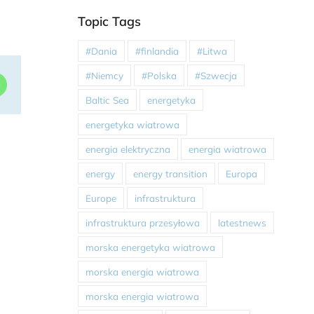
Topic Tags
#Dania
#finlandia
#Litwa
#Niemcy
#Polska
#Szwecja
dIn
WhatsApp
Baltic Sea
energetyka
energetyka wiatrowa
energia elektryczna
energia wiatrowa
energy
energy transition
Europa
Europe
infrastruktura
infrastruktura przesyłowa
latestnews
morska energetyka wiatrowa
morska energia wiatrowa
morska energia wiatrowa