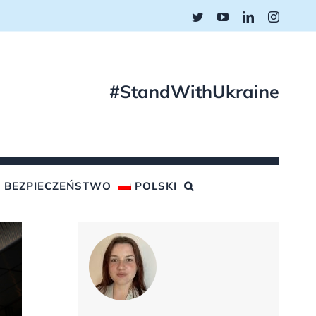
Twitter
YouTube
LinkedIn
Instagr
#StandWithUkraine
BEZPIECZEŃSTWO
POLSKI