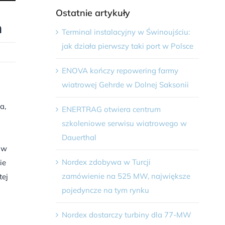
Ostatnie artykuły
m
Terminal instalacyjny w Świnoujściu:
jak działa pierwszy taki port w Polsce
ENOVA kończy repowering farmy
wiatrowej Gehrde w Dolnej Saksonii
a,
ENERTRAG otwiera centrum
szkoleniowe serwisu wiatrowego w
Dauerthal
iw
Nordex zdobywa w Turcji
ie
zamówienie na 525 MW, największe
tej
pojedyncze na tym rynku
Nordex dostarczy turbiny dla 77-MW