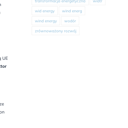
transformacja energetyczna
wiatr
m
wid energy
wind energ
u
wind energy
wodór
zrównoważony rozwój
ą UE
ktor
ze
ton