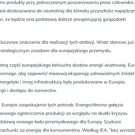
e produkty przy jednoczesnym poszanowaniu praw człowieka 
est dostosowana do neutralnej dla klimatu przyszłości napędzan
awi, że będzie ona podstawą dobrze prosperującej gospodarki
uczowe znaczenie dla realizacji tych ambicji. Wiatr stanowi już
st strategicznym zasobem dla europejskiego przemysłu.
totną część europejskiego łańcucha dostaw energii wiatrowej. Eu
chłonnego, aby zapewnić masową ekspansję odnawialnych źródeł
energetyki i innej infrastruktury były produkowane w Europie.
rgii i dostępu do surowców.
 Europie zaspokojenie tych potrzeb. Energochłonne gałęzie
sowego ograniczenia produkcji ze względu na skutki kryzysu
odstawą nowego ładu przemysłowego dla Europy. Szybsze
rachunki za energię dla konsumentów. Według IEA, “bez wzrost