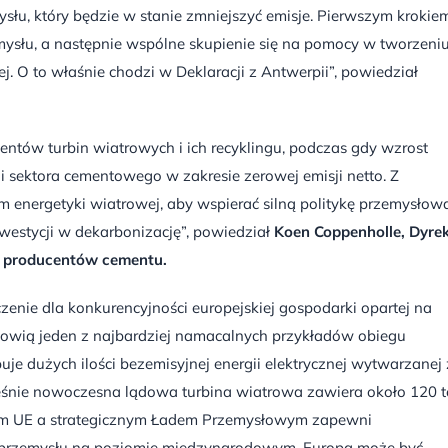
u, który będzie w stanie zmniejszyć emisje. Pierwszym krokie
emysłu, a następnie wspólne skupienie się na pomocy w tworzeni
j. O to właśnie chodzi w Deklaracji z Antwerpii”, powiedział
tów turbin wiatrowych i ich recyklingu, podczas gdy wzrost
ji sektora cementowego w zakresie zerowej emisji netto. Z
m energetyki wiatrowej, aby wspierać silną politykę przemysłow
estycji w dekarbonizację”, powiedział
Koen Coppenholle, Dyre
 producentów cementu.
enie dla konkurencyjności europejskiej gospodarki opartej na
tanowią jeden z najbardziej namacalnych przykładów obiegu
je dużych ilości bezemisyjnej energii elektrycznej wytwarzanej 
cześnie nowoczesna lądowa turbina wiatrowa zawiera około 120 
dem UE a strategicznym Ładem Przemysłowym zapewni
i przemysłu na poziomie międzynarodowym. Europa może być