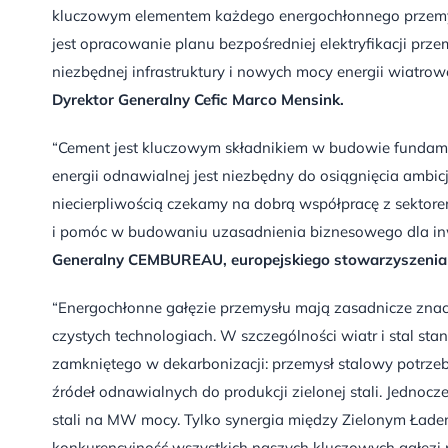
kluczowym elementem każdego energochłonnego przemysł
jest opracowanie planu bezpośredniej elektryfikacji prz
niezbędnej infrastruktury i nowych mocy energii wiatrowe
Dyrektor Generalny Cefic Marco Mensink.
“Cement jest kluczowym składnikiem w budowie fundamen
energii odnawialnej jest niezbędny do osiągnięcia ambic
niecierpliwością czekamy na dobrą współpracę z sektore
i pomóc w budowaniu uzasadnienia biznesowego dla inw
Generalny CEMBUREAU, europejskiego stowarzyszenia
“Energochłonne gałęzie przemysłu mają zasadnicze znacz
czystych technologiach. W szczególności wiatr i stal s
zamkniętego w dekarbonizacji: przemysł stalowy potrzebu
źródeł odnawialnych do produkcji zielonej stali. Jedno
stali na MW mocy. Tylko synergia między Zielonym Ła
konkurencyjność wszystkich naszych kluczowych gałęz