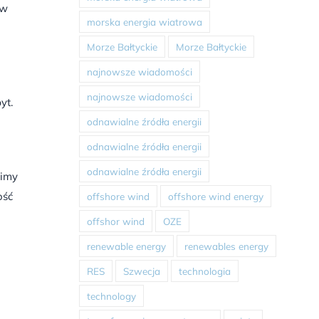
 w
morska energia wiatrowa
Morze Bałtyckie
Morze Bałtyckie
najnowsze wiadomości
najnowsze wiadomości
yt.
odnawialne źródła energii
odnawialne źródła energii
odnawialne źródła energii
simy
ość
offshore wind
offshore wind energy
offshor wind
OZE
renewable energy
renewables energy
RES
Szwecja
technologia
technology