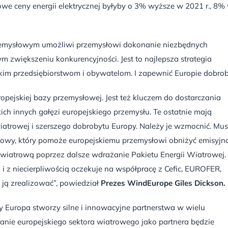
we ceny energii elektrycznej byłyby o 3% wyższe w 2021 r., 8%
zemysłowym umożliwi przemysłowi dokonanie niezbędnych
m zwiększeniu konkurencyjności. Jest to najlepsza strategia
skim przedsiębiorstwom i obywatelom. I zapewnić Europie dobrob
ropejskiej bazy przemysłowej. Jest też kluczem do dostarczania
kich innych gałęzi europejskiego przemysłu. Te ostatnie mają
iatrowej i szerszego dobrobytu Europy. Należy je wzmocnić. Mu
łowy, który pomoże europejskiemu przemysłowi obniżyć emisyjn
ę wiatrową poprzez dalsze wdrażanie Pakietu Energii Wiatrowej.
i z niecierpliwością oczekuje na współpracę z Cefic, EUROFER,
ją zrealizować”, powiedział
Prezes WindEurope Giles Dickson.
y Europa stworzy silne i innowacyjne partnerstwa w wielu
danie europejskiego sektora wiatrowego jako partnera będzie