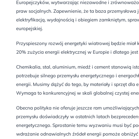
Europejczyków, wytwarzając niezawodne i zrównoważon
praw socjalnych. Zapewnienie, że ta baza przemysłowa j
elektryfikacją, wydajnością i obiegiem zamkniętym, spr
europejskiej.
Przyspieszony rozwój energetyki wiatrowej będzie miał kl
20% zużycia energii elektrycznej w Europie i dlatego je
Chemikalia, stal, aluminium, miedź i cement stanowią is
potrzebuje silnego przemysłu energetycznego i energo
energii. Musimy dążyć do tego, by materiały i sprzęt dla 
Wymaga to konkurencyjnej w skali globalnej czystej ene
Obecna polityka nie oferuje jeszcze ram umożliwiających
przemysłu doświadczyły w ostatnich latach bezpreceden
energetycznego. Sprostanie temu wyzwaniu musi być p
wdrażanie odnawialnych źródeł energii pomoże obniżyć 