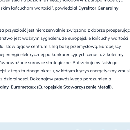
opejskim łańcuchom wartości”, powiedział
Dyrektor Generalny
sza przyszłość jest nierozerwalnie związana z dobrze prosperują
nerstwo jest ważnym sygnałem, że europejskie łańcuchy wartości
u, stawiając w centrum silną bazę przemysłową. Europejscy
ej energii elektrycznej po konkurencyjnych cenach. Z kolei my
zrównoważone surowce strategiczne. Potrzebujemy ścisłego
ejsi z tego trudnego okresu, w którym kryzys energetyczny zmusi
ę z działalności. Dokonajmy prawdziwego porozumienia
alny, Eurometaux (Europejskie Stowarzyszenie Metali).