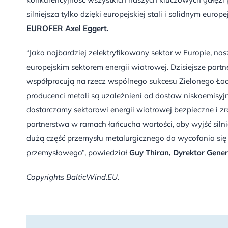
silniejsza tylko dzięki europejskiej stali i solidnym eur
EUROFER Axel Eggert.
“Jako najbardziej zelektryfikowany sektor w Europie, na
europejskim sektorem energii wiatrowej. Dzisiejsze part
współpracują na rzecz wspólnego sukcesu Zielonego Ład
producenci metali są uzależnieni od dostaw niskoemisyjn
dostarczamy sektorowi energii wiatrowej bezpieczne i 
partnerstwa w ramach łańcucha wartości, aby wyjść silni
dużą część przemysłu metalurgicznego do wycofania si
przemysłowego”, powiedział
Guy Thiran, Dyrektor Gener
Copyrights BalticWind.EU.