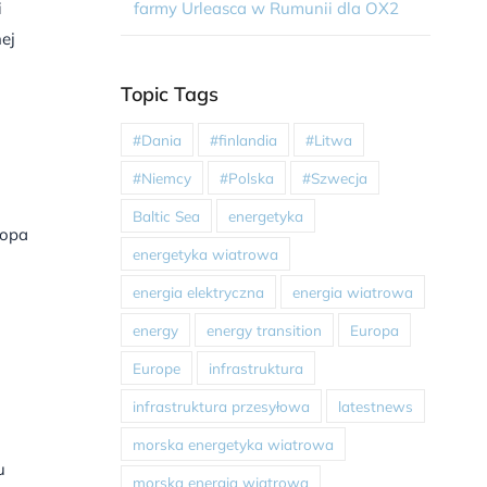
farmy Urleasca w Rumunii dla OX2
i
ej
Topic Tags
#Dania
#finlandia
#Litwa
#Niemcy
#Polska
#Szwecja
Baltic Sea
energetyka
ropa
energetyka wiatrowa
energia elektryczna
energia wiatrowa
energy
energy transition
Europa
Europe
infrastruktura
infrastruktura przesyłowa
latestnews
morska energetyka wiatrowa
u
morska energia wiatrowa