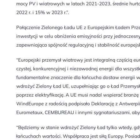
mocy PV i wiatrowych w latach 2021-2023, średnie hurto
2022 r. i 15% w 2023 r.”.
Połączenie Zielonego Ładu UE z Europejskim Ładem Pr
inwestycji w celu obniżenia emisyjności przy jednoczesny
zapewniająca spójność regulacyjną i stabilność europej
“Europejski przemysł wiatrowy jest integralną częścią eu
czystej, konkurencyjnej i niezawodnej energii dla wszyst
fundamentalne znaczenie dla łańcucha dostaw energii w
wdrożyć Zielony Ład UE, uzupełniając go o Ład Przemys
poprzez elektryfikację. A UE musi nadal wspierać branż
WindEurope z radością podpisało Deklarację z Antwerpii 
Eurometaux, CEMBUREAU i innymi sygnatariuszami, aby 
“Będziemy w stanie wdrożyć Zielony Ład tylko wtedy, gd
łańcuchach wartości. Współpraca jest siłą Europy. Posia