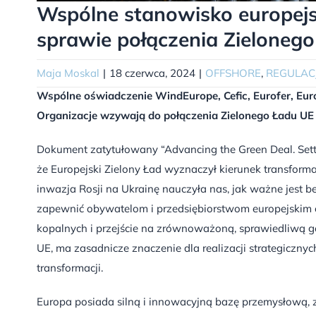
Wspólne stanowisko europejs
sprawie połączenia Zielone
Maja Moskal
|
18 czerwca, 2024
|
OFFSHORE
,
REGULAC
Wspólne oświadczenie WindEurope, Cefic, Eurofer, Eur
Organizacje wzywają do połączenia Zielonego Ładu U
Dokument zatytułowany “Advancing the Green Deal. Settin
że Europejski Zielony Ład wyznaczył kierunek transforma
inwazja Rosji na Ukrainę nauczyła nas, jak ważne jest 
zapewnić obywatelom i przedsiębiorstwom europejskim cz
kopalnych i przejście na zrównoważoną, sprawiedliwą g
UE, ma zasadnicze znaczenie dla realizacji strategiczny
transformacji.
Europa posiada silną i innowacyjną bazę przemysłową, 