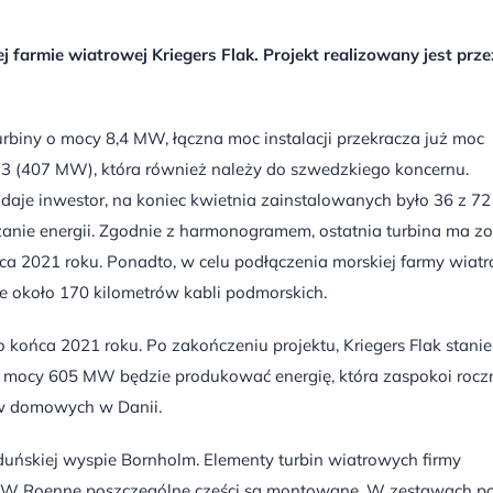
j farmie wiatrowej Kriegers Flak. Projekt realizowany jest prze
urbiny o mocy 8,4 MW, łączna moc instalacji przekracza już moc
v 3 (407 MW), która również należy do szwedzkiego koncernu.
odaje inwestor, na koniec kwietnia zainstalowanych było 36 z 72
anie energii. Zgodnie z harmonogramem, ostatnia turbina ma zo
ca 2021 roku. Ponadto, w celu podłączenia morskiej farmy wiat
ie około 170 kilometrów kabli podmorskich.
końca 2021 roku. Po zakończeniu projektu, Kriegers Flak stanie
o mocy 605 MW będzie produkować energię, która zaspokoi rocz
tw domowych w Danii.
uńskiej wyspie Bornholm. Elementy turbin wiatrowych firmy
j. W Roenne poszczególne części są montowane. W zestawach p