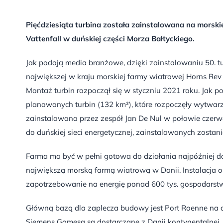
Pięćdziesiąta turbina została zainstalowana na morskie
Vattenfall w duńskiej części Morza Bałtyckiego.
Jak podają media branżowe, dzięki zainstalowaniu 50. t
największej w kraju morskiej farmy wiatrowej Horns Re
Montaż turbin rozpoczął się w styczniu 2021 roku. Jak p
planowanych turbin (132 km²), które rozpoczęły wytwarz
zainstalowana przez zespół Jan De Nul w połowie czerw
do duńskiej sieci energetycznej, zainstalowanych zostan
Farma ma być w pełni gotowa do działania najpóźniej do 
największą morską farmą wiatrową w Danii. Instalacja 
zapotrzebowanie na energię ponad 600 tys. gospodars
Główną bazą dla zaplecza budowy jest Port Roenne na d
Siemens Gamesa są dostarczane z Danii kontynentalne