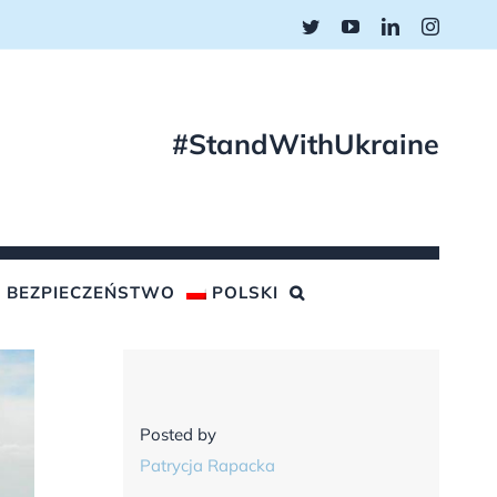
Twitter
YouTube
LinkedIn
Instagr
#StandWithUkraine
BEZPIECZEŃSTWO
POLSKI
Posted by
Patrycja Rapacka