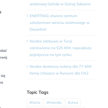
wiatrowej Gehrde w Dolnej Saksonii
z
ENERTRAG otwiera centrum
szkoleniowe serwisu wiatrowego w
Dauerthal
Nordex zdobywa w Turcji
zamówienie na 525 MW, największe
stać
pojedyncze na tym rynku
rowej
Nordex dostarczy turbiny dla 77-MW
farmy Urleasca w Rumunii dla OX2
 się
ne
Topic Tags
#Dania
#finlandia
#Litwa
o