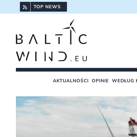
Przejdź
TOP NEWS
do
zawartości
AKTUALNOŚCI
OPINIE
WEDŁUG 
Pokaż
większy
obrazek