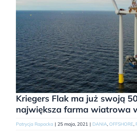
Kriegers Flak ma już swoją 50
największa farma wiatrowa w
Patrycja Rapacka
|
25 maja, 2021
|
DANIA
,
OFFSHORE
,