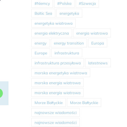
#Niemcy
#Polska
#Szwecja
Baltic Sea
energetyka
energetyka wiatrowa
energia elektryczna
energia wiatrowa
energy
energy transition
Europa
Europe
infrastruktura
infrastruktura przesyłowa
latestnews
morska energetyka wiatrowa
morska energia wiatrowa
morska energia wiatrowa
dIn
WhatsApp
Morze Bałtyckie
Morze Bałtyckie
najnowsze wiadomości
najnowsze wiadomości