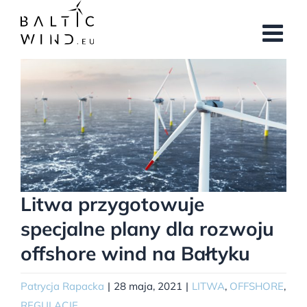
Przejdź
do
zawartości
Pokaż
większy
obrazek
Litwa przygotowuje
specjalne plany dla rozwoju
offshore wind na Bałtyku
Patrycja Rapacka
|
28 maja, 2021
|
LITWA
,
OFFSHORE
,
REGULACJE