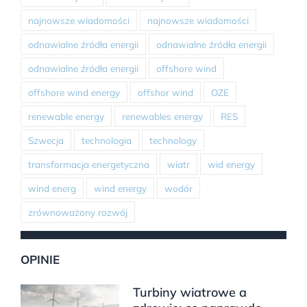
najnowsze wiadomości
najnowsze wiadomości
odnawialne źródła energii
odnawialne źródła energii
odnawialne źródła energii
offshore wind
offshore wind energy
offshor wind
OZE
renewable energy
renewables energy
RES
Szwecja
technologia
technology
transformacja energetyczna
wiatr
wid energy
wind energ
wind energy
wodór
zrównoważony rozwój
OPINIE
Turbiny wiatrowe a