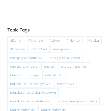
Topic Tags
#Dania
#finlandia
#Litwa
#Niemcy
#Polska
#Szwecja
Baltic Sea
energetyka
energetyka wiatrowa
energia elektryczna
energia wiatrowa
energy
energy transition
Europa
Europe
infrastruktura
infrastruktura przesyłowa
latestnews
morska energetyka wiatrowa
morska energia wiatrowa
morska energia wiatrowa
Morze Bałtyckie
Morze Bałtyckie