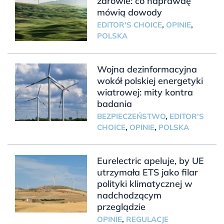
zdrowie: co naprawdę
mówią dowody
EDITOR'S CHOICE
,
OPINIE
,
POLSKA
Wojna dezinformacyjna
wokół polskiej energetyki
wiatrowej: mity kontra
badania
BEZPIECZEŃSTWO
,
EDITOR'S
CHOICE
,
OPINIE
,
POLSKA
Eurelectric apeluje, by UE
utrzymała ETS jako filar
polityki klimatycznej w
nadchodzącym
przeglądzie
OPINIE
,
REGULACJE