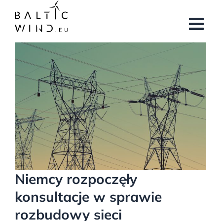
Przejdź
do
zawartości
Pokaż
większy
obrazek
Niemcy rozpoczęły
konsultacje w sprawie
rozbudowy sieci