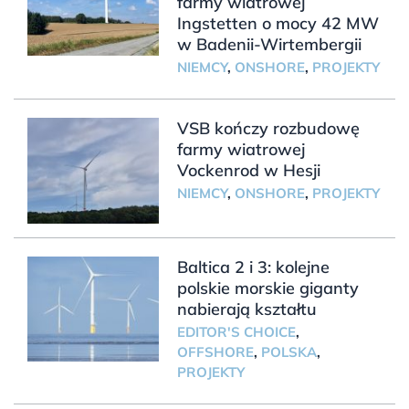
farmy wiatrowej
Ingstetten o mocy 42 MW
w Badenii-Wirtembergii
NIEMCY
,
ONSHORE
,
PROJEKTY
VSB kończy rozbudowę
farmy wiatrowej
Vockenrod w Hesji
NIEMCY
,
ONSHORE
,
PROJEKTY
Baltica 2 i 3: kolejne
polskie morskie giganty
nabierają kształtu
EDITOR'S CHOICE
,
OFFSHORE
,
POLSKA
,
PROJEKTY