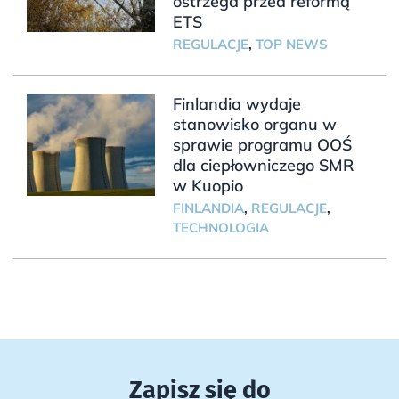
ostrzega przed reformą
ETS
REGULACJE
,
TOP NEWS
Finlandia wydaje
stanowisko organu w
sprawie programu OOŚ
dla ciepłowniczego SMR
w Kuopio
FINLANDIA
,
REGULACJE
,
TECHNOLOGIA
Zapisz się do