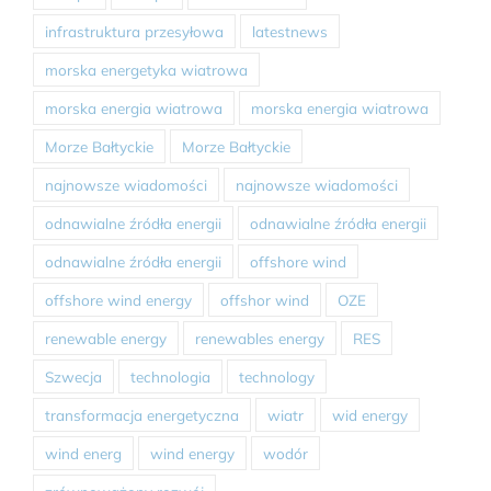
infrastruktura przesyłowa
latestnews
morska energetyka wiatrowa
morska energia wiatrowa
morska energia wiatrowa
Morze Bałtyckie
Morze Bałtyckie
najnowsze wiadomości
najnowsze wiadomości
odnawialne źródła energii
odnawialne źródła energii
odnawialne źródła energii
offshore wind
offshore wind energy
offshor wind
OZE
renewable energy
renewables energy
RES
Szwecja
technologia
technology
transformacja energetyczna
wiatr
wid energy
wind energ
wind energy
wodór