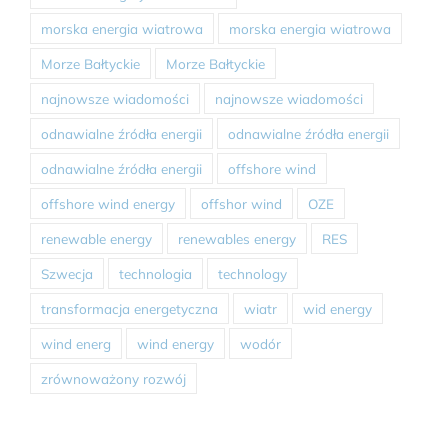
morska energia wiatrowa
morska energia wiatrowa
Morze Bałtyckie
Morze Bałtyckie
najnowsze wiadomości
najnowsze wiadomości
odnawialne źródła energii
odnawialne źródła energii
odnawialne źródła energii
offshore wind
offshore wind energy
offshor wind
OZE
renewable energy
renewables energy
RES
Szwecja
technologia
technology
transformacja energetyczna
wiatr
wid energy
wind energ
wind energy
wodór
zrównoważony rozwój