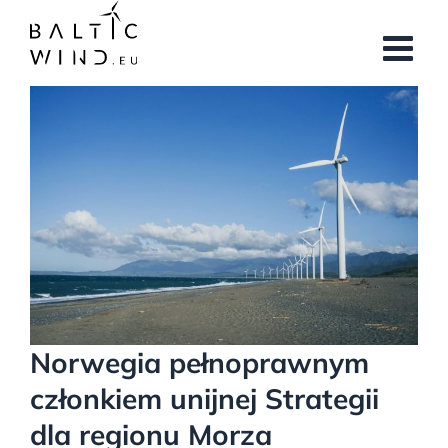
Przejdź
do
zawartości
Pokaż
większy
obrazek
Norwegia pełnoprawnym
członkiem unijnej Strategii
dla regionu Morza