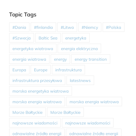
Topic Tags
#Dania
#finlandia
#Litwa
#Niemcy
#Polska
#Szwecja
Baltic Sea
energetyka
energetyka wiatrowa
energia elektryczna
energia wiatrowa
energy
energy transition
Europa
Europe
infrastruktura
infrastruktura przesyłowa
latestnews
morska energetyka wiatrowa
morska energia wiatrowa
morska energia wiatrowa
Morze Bałtyckie
Morze Bałtyckie
najnowsze wiadomości
najnowsze wiadomości
odnawialne źródła energii
odnawialne źródła energii