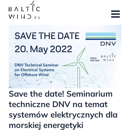
Przejdź
do
zawartości
Pokaż
większy
obrazek
Save the date! Seminarium
techniczne DNV na temat
systemów elektrycznych dla
morskiej energetyki