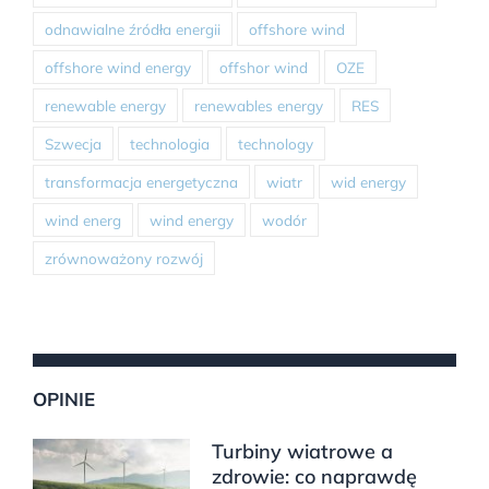
odnawialne źródła energii
offshore wind
offshore wind energy
offshor wind
OZE
renewable energy
renewables energy
RES
Szwecja
technologia
technology
transformacja energetyczna
wiatr
wid energy
wind energ
wind energy
wodór
zrównoważony rozwój
OPINIE
Turbiny wiatrowe a
zdrowie: co naprawdę