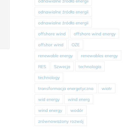
odnawialne źródła energii
odnawialne źródła energii
odnawialne źródła energii
offshore wind
offshore wind energy
offshor wind
OZE
renewable energy
renewables energy
RES
Szwecja
technologia
technology
transformacja energetyczna
wiatr
wid energy
wind energ
wind energy
wodór
zrównoważony rozwój