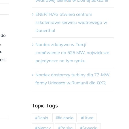
wiatrowej Gehrde w Dolnej Saksonii
ENERTRAG otwiera centrum
szkoleniowe serwisu wiatrowego w
Dauerthal
 do
,
Nordex zdobywa w Turcji
ło
zamówienie na 525 MW, największe
est
pojedyncze na tym rynku
Nordex dostarczy turbiny dla 77-MW
farmy Urleasca w Rumunii dla OX2
Topic Tags
#Dania
#finlandia
#Litwa
#Niemcy
#Polska
#Szwecja