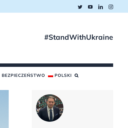
Twitter
YouTube
LinkedIn
Instagr
#StandWithUkraine
BEZPIECZEŃSTWO
POLSKI