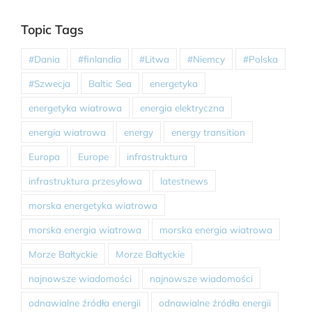
Topic Tags
#Dania
#finlandia
#Litwa
#Niemcy
#Polska
#Szwecja
Baltic Sea
energetyka
energetyka wiatrowa
energia elektryczna
energia wiatrowa
energy
energy transition
Europa
Europe
infrastruktura
infrastruktura przesyłowa
latestnews
morska energetyka wiatrowa
morska energia wiatrowa
morska energia wiatrowa
Morze Bałtyckie
Morze Bałtyckie
najnowsze wiadomości
najnowsze wiadomości
odnawialne źródła energii
odnawialne źródła energii