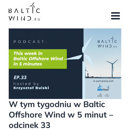
Przejdź
do
zawartości
Pokaż
większy
obrazek
W tym tygodniu w Baltic
Offshore Wind w 5 minut –
odcinek 33