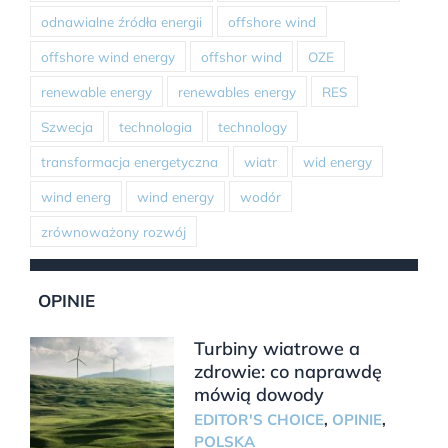
odnawialne źródła energii
offshore wind
offshore wind energy
offshor wind
OZE
renewable energy
renewables energy
RES
Szwecja
technologia
technology
transformacja energetyczna
wiatr
wid energy
wind energ
wind energy
wodór
zrównoważony rozwój
OPINIE
Turbiny wiatrowe a
zdrowie: co naprawdę
mówią dowody
EDITOR'S CHOICE
,
OPINIE
,
POLSKA