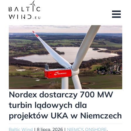
Przejdź
do
zawartości
Pokaż
większy
obrazek
Nordex dostarczy 700 MW
turbin lądowych dla
projektów UKA w Niemczech
Baltic Wind
|
8 lipca, 2026
|
NIEMCY
,
ONSHORE
,