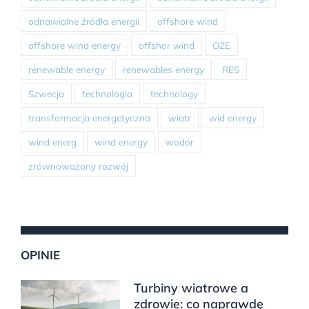
odnawialne źródła energii
offshore wind
offshore wind energy
offshor wind
OZE
renewable energy
renewables energy
RES
Szwecja
technologia
technology
transformacja energetyczna
wiatr
wid energy
wind energ
wind energy
wodór
zrównoważony rozwój
OPINIE
Turbiny wiatrowe a
zdrowie: co naprawdę