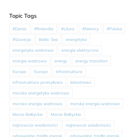
Topic Tags
#Dania
#finlandia
#Litwa
#Niemcy
#Polska
#Szwecja
Baltic Sea
energetyka
energetyka wiatrowa
energia elektryczna
energia wiatrowa
energy
energy transition
Europa
Europe
infrastruktura
infrastruktura przesyłowa
latestnews
morska energetyka wiatrowa
morska energia wiatrowa
morska energia wiatrowa
Morze Bałtyckie
Morze Bałtyckie
najnowsze wiadomości
najnowsze wiadomości
odnawialne źródła energii
odnawialne źródła energii