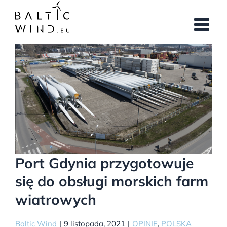
Przejdź
do
zawartości
Pokaż
większy
obrazek
Port Gdynia przygotowuje
się do obsługi morskich farm
wiatrowych
Baltic Wind
|
9 listopada, 2021
|
OPINIE
,
POLSKA