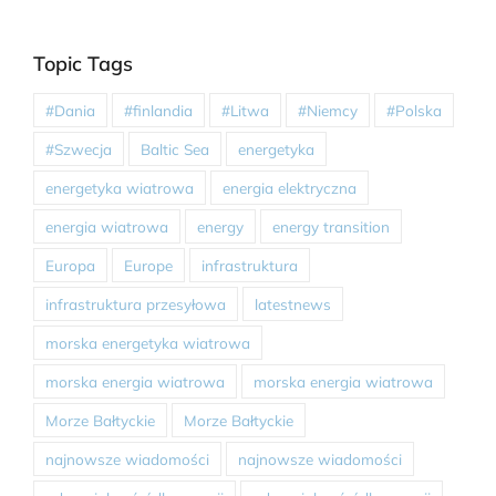
Topic Tags
#Dania
#finlandia
#Litwa
#Niemcy
#Polska
#Szwecja
Baltic Sea
energetyka
energetyka wiatrowa
energia elektryczna
energia wiatrowa
energy
energy transition
Europa
Europe
infrastruktura
infrastruktura przesyłowa
latestnews
morska energetyka wiatrowa
morska energia wiatrowa
morska energia wiatrowa
Morze Bałtyckie
Morze Bałtyckie
najnowsze wiadomości
najnowsze wiadomości