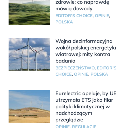
zdrowie: co naprawdę
mówią dowody
EDITOR'S CHOICE
,
OPINIE
,
POLSKA
Wojna dezinformacyjna
wokół polskiej energetyki
wiatrowej: mity kontra
badania
BEZPIECZEŃSTWO
,
EDITOR'S
CHOICE
,
OPINIE
,
POLSKA
Eurelectric apeluje, by UE
utrzymała ETS jako filar
polityki klimatycznej w
nadchodzącym
przeglądzie
OPINIE
,
REGULACJE