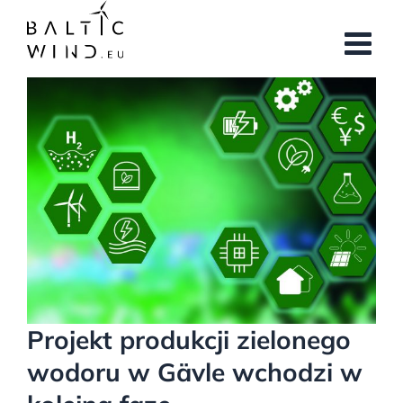
Przejdź
do
zawartości
Pokaż
większy
obrazek
Projekt produkcji zielonego
wodoru w Gävle wchodzi w