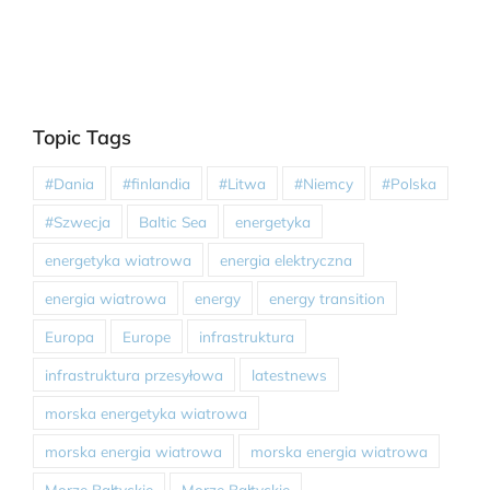
Topic Tags
#Dania
#finlandia
#Litwa
#Niemcy
#Polska
#Szwecja
Baltic Sea
energetyka
energetyka wiatrowa
energia elektryczna
energia wiatrowa
energy
energy transition
Europa
Europe
infrastruktura
infrastruktura przesyłowa
latestnews
morska energetyka wiatrowa
morska energia wiatrowa
morska energia wiatrowa
Morze Bałtyckie
Morze Bałtyckie