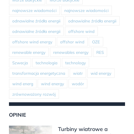
najnowsze wiadomości
najnowsze wiadomości
odnawialne źródła energii
odnawialne źródła energii
odnawialne źródła energii
offshore wind
offshore wind energy
offshor wind
OZE
renewable energy
renewables energy
RES
Szwecja
technologia
technology
transformacja energetyczna
wiatr
wid energy
wind energ
wind energy
wodór
zrównoważony rozwój
OPINIE
Turbiny wiatrowe a