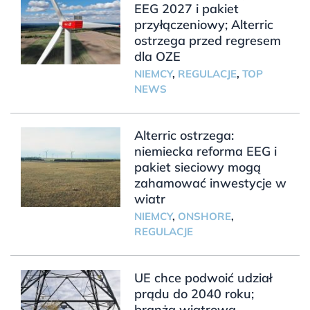
EEG 2027 i pakiet
przyłączeniowy; Alterric
ostrzega przed regresem
dla OZE
NIEMCY
,
REGULACJE
,
TOP
NEWS
Alterric ostrzega:
niemiecka reforma EEG i
pakiet sieciowy mogą
zahamować inwestycje w
wiatr
NIEMCY
,
ONSHORE
,
REGULACJE
UE chce podwoić udział
prądu do 2040 roku;
branża wiatrowa