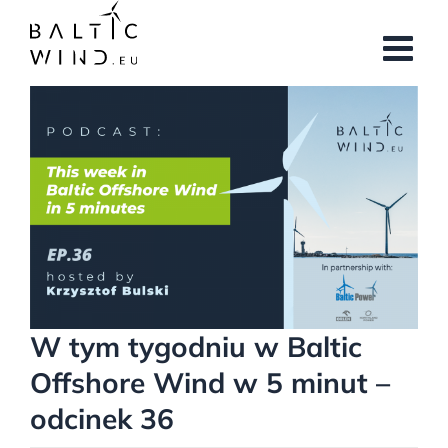
Przejdź
do
zawartości
Pokaż
większy
obrazek
W tym tygodniu w Baltic
Offshore Wind w 5 minut –
odcinek 36