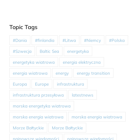
Topic Tags
#Dania
#finlandia
#Litwa
#Niemcy
#Polska
#Szwecja
Baltic Sea
energetyka
energetyka wiatrowa
energia elektryczna
energia wiatrowa
energy
energy transition
Europa
Europe
infrastruktura
infrastruktura przesyłowa
latestnews
morska energetyka wiatrowa
morska energia wiatrowa
morska energia wiatrowa
Morze Bałtyckie
Morze Bałtyckie
najnowsze wiadomości
najnowsze wiadomości