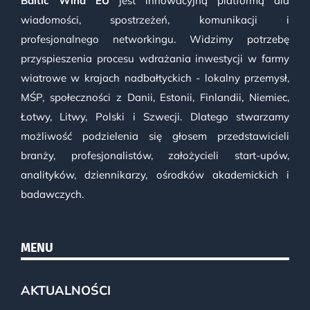
Baltic Wind EU
jest innowacyjną platformą dla
wiadomości, spostrzeżeń, komunikacji i
profesjonalnego networkingu. Widzimy potrzebę
przyspieszenia procesu wdrażania inwestycji w farmy
wiatrowe w krajach nadbałtyckich - lokalny przemysł,
MŚP, społeczności z Danii, Estonii, Finlandii, Niemiec,
Łotwy, Litwy, Polski i Szwecji. Dlatego stwarzamy
możliwość podzielenia się głosem przedstawicieli
branży, profesjonalistów, założycieli start-upów,
analityków, dziennikarzy, ośrodków akademickich i
badawczych.
MENU
AKTUALNOŚCI