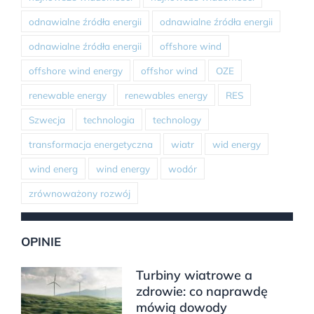
odnawialne źródła energii
odnawialne źródła energii
odnawialne źródła energii
offshore wind
offshore wind energy
offshor wind
OZE
renewable energy
renewables energy
RES
Szwecja
technologia
technology
transformacja energetyczna
wiatr
wid energy
wind energ
wind energy
wodór
zrównoważony rozwój
OPINIE
Turbiny wiatrowe a
zdrowie: co naprawdę
mówią dowody