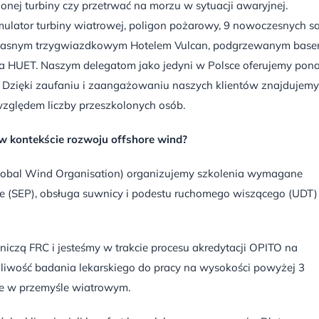
nej turbiny czy przetrwać na morzu w sytuacji awaryjnej.
ulator turbiny wiatrowej, poligon pożarowy, 9 nowoczesnych sa
własnym trzygwiazdkowym Hotelem Vulcan, podgrzewanym bas
ra HUET. Naszym delegatom jako jedyni w Polsce oferujemy pon
 Dzięki zaufaniu i zaangażowaniu naszych klientów znajdujemy
ględem liczby przeszkolonych osób.
a w kontekście rozwoju offshore wind?
Global Wind Organisation) organizujemy szkolenia wymagane
ne (SEP), obsługa suwnicy i podestu ruchomego wiszącego (UDT)
niczą FRC i jesteśmy w trakcie procesu akredytacji OPITO na
liwość badania lekarskiego do pracy na wysokości powyżej 3
e w przemyśle wiatrowym.