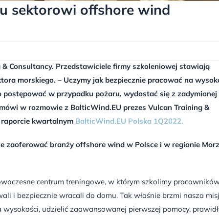
u sektorowi offshore wind
g & Consultancy. Przedstawiciele firmy szkoleniowej stawiają
ora morskiego. – Uczymy jak bezpiecznie pracować na wysoko
o postępować w przypadku pożaru, wydostać się z zadymionej
– mówi w rozmowie z BalticWind.EU prezes Vulcan Training &
 raporcie kwartalnym
BalticWind.EU Polska 1Q2022.
że zaoferować branży offshore wind w Polsce i w regionie Mor
nowoczesne centrum treningowe, w którym szkolimy pracownikó
wali i bezpiecznie wracali do domu. Tak właśnie brzmi nasza misj
 na wysokości, udzielić zaawansowanej pierwszej pomocy, prawi