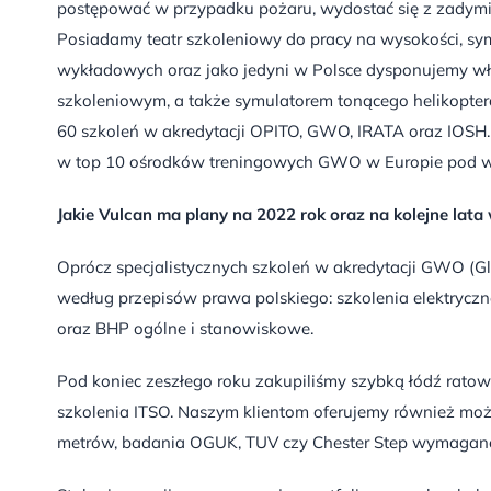
postępować w przypadku pożaru, wydostać się z zadymio
Posiadamy teatr szkoleniowy do pracy na wysokości, sym
wykładowych oraz jako jedyni w Polsce dysponujemy 
szkoleniowym, a także symulatorem tonącego helikopte
60 szkoleń w akredytacji OPITO, GWO, IRATA oraz IOSH.
w top 10 ośrodków treningowych GWO w Europie pod wz
Jakie Vulcan ma plany na 2022 rok oraz na kolejne lat
Oprócz specjalistycznych szkoleń w akredytacji GWO (
według przepisów prawa polskiego: szkolenia elektrycz
oraz BHP ogólne i stanowiskowe.
Pod koniec zeszłego roku zakupiliśmy szybką łódź ratow
szkolenia ITSO. Naszym klientom oferujemy również moż
metrów, badania OGUK, TUV czy Chester Step wymagan