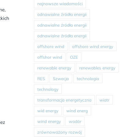
najnowsze wiadomości
ne,
odnawialne źródła energii
tkich
odnawialne źródła energii
odnawialne źródła energii
offshore wind
offshore wind energy
i
offshor wind
OZE
renewable energy
renewables energy
RES
Szwecja
technologia
technology
transformacja energetyczna
wiatr
wid energy
wind energ
wind energy
wodór
bez
zrównoważony rozwój