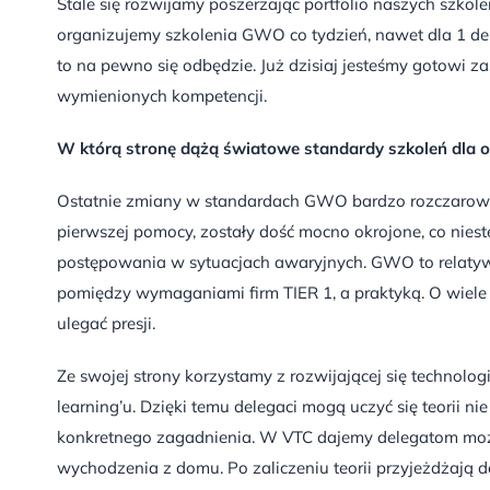
Stale się rozwijamy poszerzając portfolio naszych szkol
organizujemy szkolenia GWO co tydzień, nawet dla 1 del
to na pewno się odbędzie. Już dzisiaj jesteśmy gotowi
wymienionych kompetencji.
W którą stronę dążą światowe standardy szkoleń dla 
Ostatnie zmiany w standardach GWO bardzo rozczarował
pierwszej pomocy, zostały dość mocno okrojone, co nie
postępowania w sytuacjach awaryjnych. GWO to relatywn
pomiędzy wymaganiami firm TIER 1, a praktyką. O wiele
ulegać presji.
Ze swojej strony korzystamy z rozwijającej się technologi
learning’u. Dzięki temu delegaci mogą uczyć się teorii 
konkretnego zagadnienia. W VTC dajemy delegatom możl
wychodzenia z domu. Po zaliczeniu teorii przyjeżdżają 