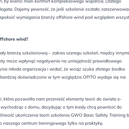
eń, by klienci mieli komfort kompleksowego wsparcia. Dlatego
egata. Dajemy pewność, że jeśli szkolenie zostało zarezerwowa
 zaspokoić wymagania branży offshore wind pod względem wszys
offshore wind?
y branżę szkoleniową – zakres szeregu szkoleń, między innym
stety może wpłynąć negatywnie na umiejętność prawidłowego
ie młoda organizacja i widać, że wciąż szuka złotego środka
 bardziej doświadczone w tym względzie OPITO wydaje się nie
i, która pozwoliła nam przenieść elementy teorii do świata e-
nie wychodząc z domu, decydując o tym kiedy chcą powrócić do
iwość ukończenia teorii szkolenia GWO Basic Safety Training 
do naszego centrum treningowego tylko na praktykę.