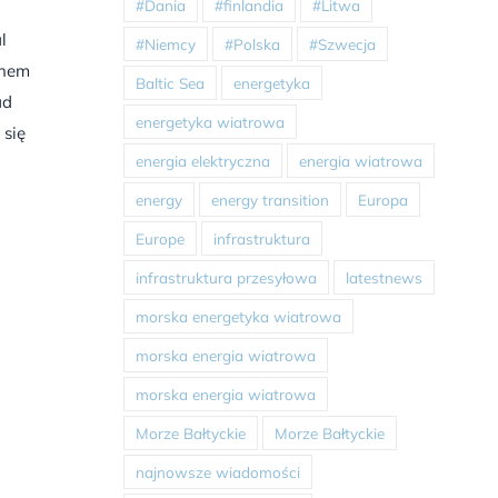
#Dania
#finlandia
#Litwa
l
#Niemcy
#Polska
#Szwecja
enem
Baltic Sea
energetyka
ad
energetyka wiatrowa
 się
energia elektryczna
energia wiatrowa
energy
energy transition
Europa
Europe
infrastruktura
infrastruktura przesyłowa
latestnews
morska energetyka wiatrowa
morska energia wiatrowa
morska energia wiatrowa
Morze Bałtyckie
Morze Bałtyckie
najnowsze wiadomości