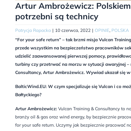
Artur Ambrożewicz: Polskiem
potrzebni są technicy
Patrycja Rapacka
|
10 czerwca, 2022
|
OPINIE
,
POLSKA
“For your safe return” – tak brzmi misja Vulcan Trainin
przede wszystkim na bezpieczeństwo pracowników sekt
udzielić zaawansowanej pierwszej pomocy, prawidłow
turbiny czy przetrwać na morzu w sytuacji awaryjnej 
Consultancy, Artur Ambrożewicz. Wywiad ukazał się w
BalticWind.EU: W czym specjalizuje się Vulcan i co mo
Bałtyckiego?
Artur Ambrożewicz:
Vulcan Training & Consultancy to 
branży oil & gas oraz wind energy, by bezpiecznie praco
for your safe return. Uczymy jak bezpiecznie pracować