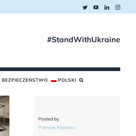
Twitter
YouTube
LinkedIn
Instagr
#StandWithUkraine
BEZPIECZEŃSTWO
POLSKI
Posted by
Patrycja Rapacka