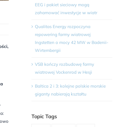
EEG i pakiet sieciowy mogą
zahamować inwestycje w wiatr
Qualitas Energy rozpoczyna
repowering farmy wiatrowej
Ingstetten o mocy 42 MW w Badenii-
ści,
Wirtembergii
VSB kończy rozbudowę farmy
wiatrowej Vockenrod w Hesji
za
Baltica 2 i 3: kolejne polskie morskie
giganty nabierają kształtu
w
a:
Topic Tags
dłowo